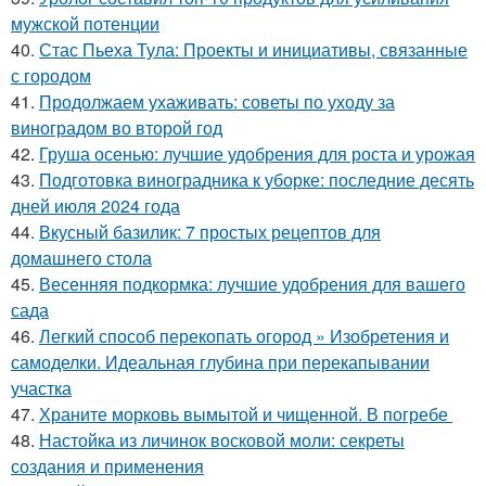
мужской потенции
40.
Стас Пьеха Тула: Проекты и инициативы, связанные
с городом
41.
Продолжаем ухаживать: советы по уходу за
виноградом во второй год
42.
Груша осенью: лучшие удобрения для роста и урожая
43.
Подготовка виноградника к уборке: последние десять
дней июля 2024 года
44.
Вкусный базилик: 7 простых рецептов для
домашнего стола
45.
Весенняя подкормка: лучшие удобрения для вашего
сада
46.
Легкий способ перекопать огород » Изобретения и
самоделки. Идеальная глубина при перекапывании
участка
47.
Храните морковь вымытой и чищенной. В погребе
48.
Настойка из личинок восковой моли: секреты
создания и применения