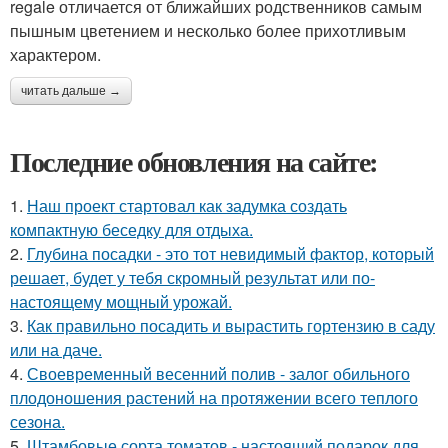
regale отличается от ближайших родственников самым
пышным цветением и несколько более прихотливым
характером.
читать дальше →
Последние обновления на сайте:
1.
Наш проект стартовал как задумка создать
компактную беседку для отдыха.
2.
Глубина посадки - это тот невидимый фактор, который
решает, будет у тебя скромный результат или по-
настоящему мощный урожай.
3.
Как правильно посадить и вырастить гортензию в саду
или на даче.
4.
Своевременный весенний полив - залог обильного
плодоношения растений на протяжении всего теплого
сезона.
5.
Штамбовые сорта томатов - настоящий подарок для