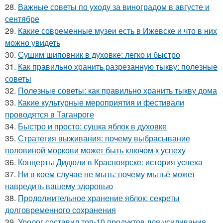
28.
Важные советы по уходу за виноградом в августе и
сентябре
29.
Какие современные музеи есть в Ижевске и что в них
можно увидеть
30.
Сушим шиповник в духовке: легко и быстро
31.
Как правильно хранить разрезанную тыкву: полезные
советы
32.
Полезные советы: как правильно хранить тыкву дома
33.
Какие культурные мероприятия и фестивали
проводятся в Таганроге
34.
Быстро и просто: сушка яблок в духовке
35.
Стратегия выживания: почему выбрасывание
половиной моркови может быть ключом к успеху
36.
Концерты Дидюли в Красноярске: история успеха
37.
Ни в коем случае не мыть: почему мытьё может
навредить вашему здоровью
38.
Продолжительное хранение яблок: секреты
долговременного сохранения
39.
Уролог составил топ-10 продуктов для усиливания