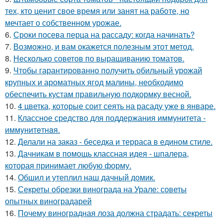
тех, кто ценит свое время или занят на работе, но
мечтает о собственном урожае.
6.
Сроки посева перца на рассаду: когда начинать?
7.
Возможно, и вам окажется полезным этот метод.
8.
Несколько советов по выращиванию томатов.
9.
Чтобы гарантированно получить обильный урожай
крупных и ароматных ягод малины, необходимо
обеспечить кустам правильную подкормку весной.
10.
4 цветка, которые соит сеять на расаду уже в январе.
11.
Классное средство для поддержания иммунитета -
иммyнитeтнaя.
12.
Делали на заказ - беседка и терраса в едином стиле.
13.
Дачникам в помощь классная идея - шпалера,
которая принимает любую форму.
14.
Обшил и утеплил наш дачный домик.
15.
Секреты обрезки винограда на Урале: советы
опытных виноградарей
16.
Почему виноградная лоза должна страдать: секреты