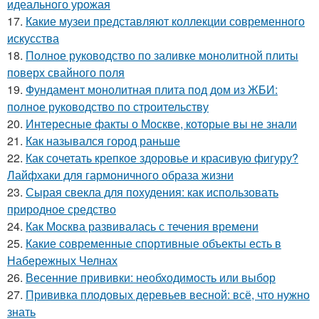
идеального урожая
17.
Какие музеи представляют коллекции современного
искусства
18.
Полное руководство по заливке монолитной плиты
поверх свайного поля
19.
Фундамент монолитная плита под дом из ЖБИ:
полное руководство по строительству
20.
Интересные факты о Москве, которые вы не знали
21.
Как назывался город раньше
22.
Как сочетать крепкое здоровье и красивую фигуру?
Лайфхаки для гармоничного образа жизни
23.
Сырая свекла для похудения: как использовать
природное средство
24.
Как Москва развивалась с течения времени
25.
Какие современные спортивные объекты есть в
Набережных Челнах
26.
Весенние прививки: необходимость или выбор
27.
Прививка плодовых деревьев весной: всё, что нужно
знать