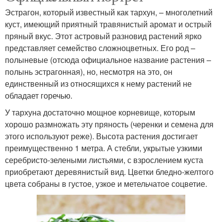
Эстрагон, который известный как тархун, – многолетний
куст, имеющий приятный травянистый аромат и острый
пряный вкус. Этот астровый разновид растений ярко
представляет семейство сложноцветных. Его род –
полыневые (отсюда официальное название растения –
полынь эстрагонная), но, несмотря на это, он
единственный из относящихся к нему растений не
обладает горечью.
У тархуна достаточно мощное корневище, которым
хорошо размножать эту пряность (черенки и семена для
этого используют реже). Высота растения достигает
преимущественно 1 метра. А стебли, укрытые узкими
серебристо-зелеными листьями, с взрослением куста
приобретают деревянистый вид. Цветки бледно-желтого
цвета собраны в густое, узкое и метельчатое соцветие.