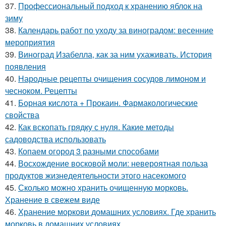
37.
Профессиональный подход к хранению яблок на
зиму
38.
Календарь работ по уходу за виноградом: весенние
мероприятия
39.
Виноград Изабелла, как за ним ухаживать. История
появления
40.
Народные рецепты очищения сосудов лимоном и
чесноком. Рецепты
41.
Борная кислота + Прокаин. Фармакологические
свойства
42.
Как вскопать грядку с нуля. Какие методы
садоводства использовать
43.
Копаем огород 3 разными способами
44.
Восхождение восковой моли: невероятная польза
продуктов жизнедеятельности этого насекомого
45.
Сколько можно хранить очищенную морковь.
Хранение в свежем виде
46.
Хранение моркови домашних условиях. Где хранить
морковь в домашних условиях