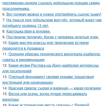
протяжении недели съедать небольшую порцию семян
подсолнечника.
6.
Вот почему можно и нужно употреблять сырую тыкву!
7.
На трассе под тобольском жил пёс, который ждал там
погибшего хозяина 13 лет.
8.
Картошка фри в духовке.
9.
Построили тепличку. Когда у человека золотые руки.
10.
Какие мастер-классы или творческие встречи
проводятся в Арзамасе
11.
Осенняя обрезка технического винограда изабелла:
советы и рекомендации
12.
Какие музеи Ростова-на-Дону наиболее интересны
для посетителей
13.
Плитный фундамент своими руками: пошаговая
инструкция для начинающих
14.
Красная свекла: сырая и вареная — какая полезнее
15.
Весна или осень: когда лучше пересаживать
виноград
16.
Какие исторические места связаны с Великой