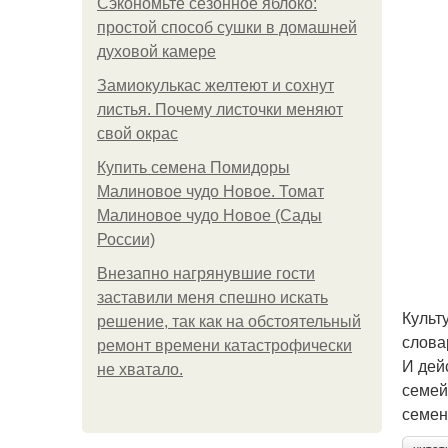
Сэкономьте сезонное яблоко:
простой способ сушки в домашней
духовой камере
Замиокулькас желтеют и сохнут
листья. Почему листочки меняют
свой окрас
Купить семена Помидоры
Малиновое чудо Новое. Томат
Малиновое чудо Новое (Сады
России)
Внезапно нагрянувшие гости
заставили меня спешно искать
Культ
решение, так как на обстоятельный
слова
ремонт времени катастрофически
И дей
не хватало.
семейс
семен