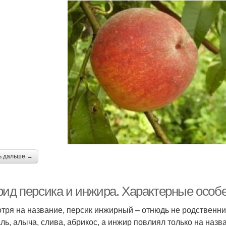
ь дальше →
рид персика и инжира. Характерные особ
тря на название, персик инжирный – отнюдь не родственни
ль, алыча, слива, абрикос, а инжир повлиял только на назв