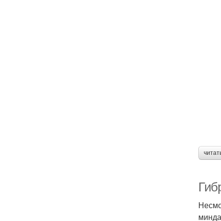
читат
Гиб
Несмо
минда