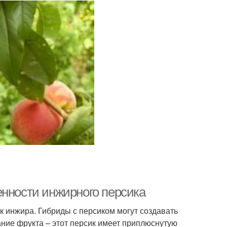
енности инжирного персика
к инжира. Гибриды с персиком могут создавать
ание фрукта – этот персик имеет приплюснутую