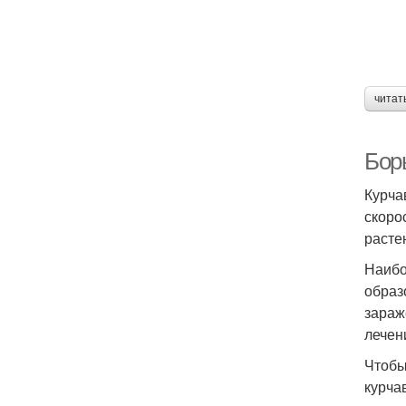
читат
Бор
Курча
скоро
расте
Наибо
образ
зараж
лечен
Чтобы
курча