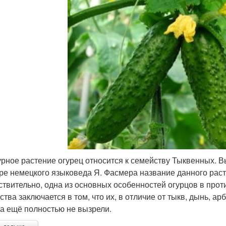
урное растение огурец относится к семейству Тыквенных. В
ре немецкого языковеда Я. Фасмера название данного расте
ствительно, одна из основных особенностей огурцов в прот
тва заключается в том, что их, в отличие от тыкв, дынь, арбу
а ещё полностью не вызрели.