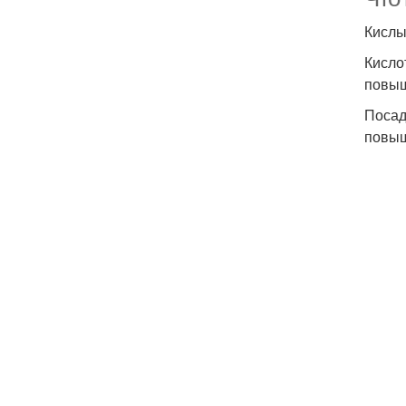
Кислы
Кисло
повыш
Посад
повыш