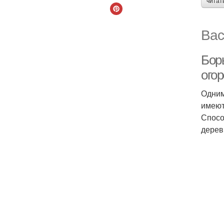
читат
Вас
Бор
ого
Одним
имеют
Спосо
дерев