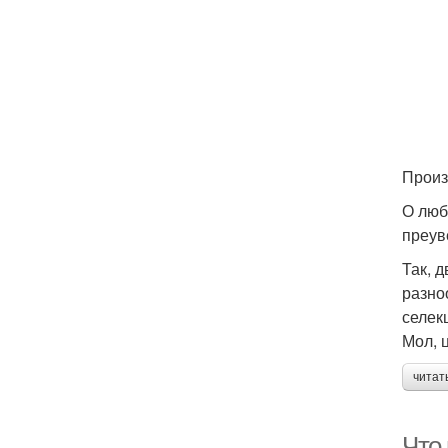
Произ
О люб
преув
Так, 
разно
селек
Мол, 
читат
Что