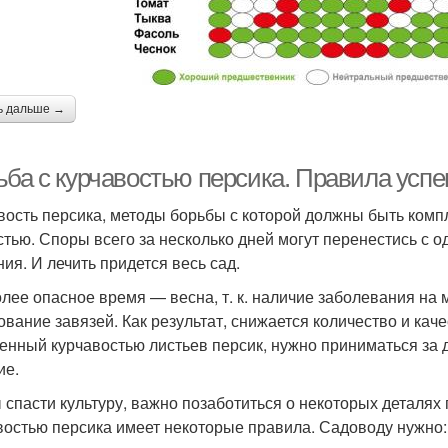
ь дальше →
ьба с курчавостью персика. Правила усп
вость персика, методы борьбы с которой должны быть комп
стью. Споры всего за несколько дней могут перенестись с 
ния. И лечить придется весь сад.
лее опасное время — весна, т. к. наличие заболевания на 
ование завязей. Как результат, снижается количество и кач
енный курчавостью листьев персик, нужно приниматься за
ие.
 спасти культуру, важно позаботиться о некоторых деталях п
востью персика имеет некоторые правила. Садоводу нужно: