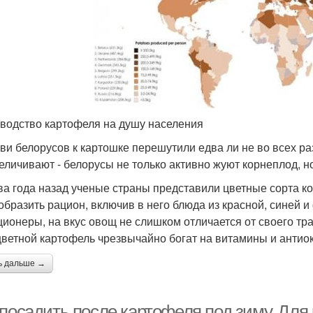
водство картофеля на душу населения
ви белорусов к картошке перешутили едва ли не во всех ра
еличивают - белорусы не только активно жуют корнеплод, 
два года назад ученые страны представили цветные сорта 
образить рацион, включив в него блюда из красной, синей 
ционеры, на вкус овощ не слишком отличается от своего тра
цветной картофель чрезвычайно богат на витамины и антио
ь дальше →
 посадить после картофеля под зиму. Для