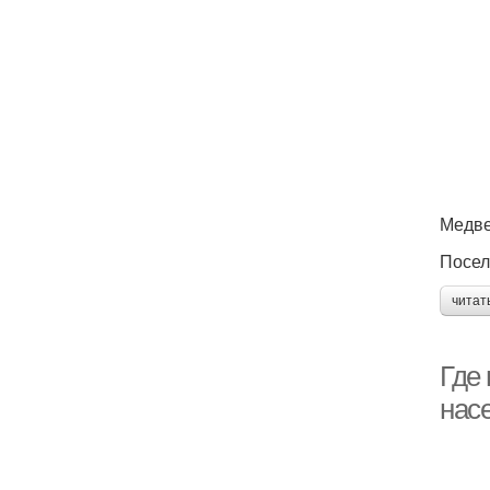
Медв
Посел
читат
Где
нас