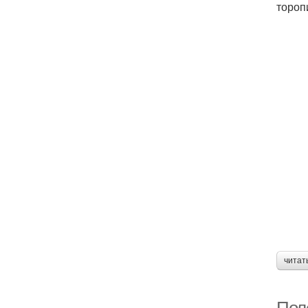
тороп
читат