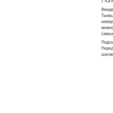
Пол
Введ
Тыквы
невер
можно
самых
Подго
Перед
шагов