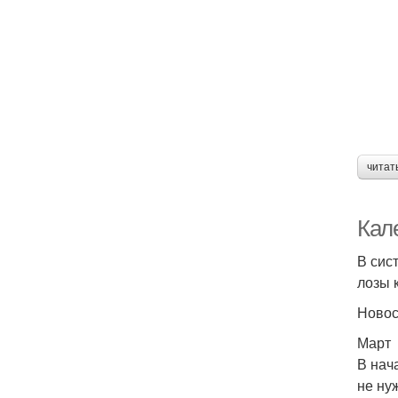
читат
Кал
В сис
лозы 
Ново
Март
В нач
не ну