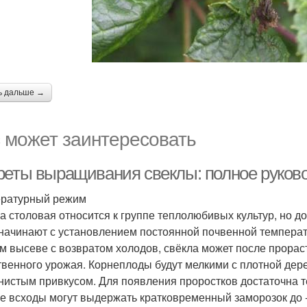
ь дальше →
 может заинтересовать
реты выращивания свеклы: полное руково
ратурный режим
а столовая относится к группе теплолюбивых культур, но д
 начинают с установлением постоянной почвенной температу
м высеве с возвратом холодов, свёкла может после прораст
твенного урожая. Корнеплоды будут мелкими с плотной дер
нистым привкусом. Для появления проростков достаточна 
е всходы могут выдержать кратковременный заморозок до -