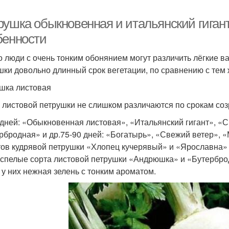
рушка обыкновенная и итальянский гигант
бенности
о люди с очень тонким обонянием могут различить лёгкие в
шки довольно длинный срок вегетации, по сравнению с тем 
шка листовая
 листовой петрушки не слишком различаются по срокам соз
 дней: «Обыкновенная листовая», «Итальянский гигант», 
рбродная» и др.75-90 дней: «Богатырь», «Свежий ветер», «
тов кудрявой петрушки «Хлопец кучерявый» и «Ярославна» л
спелые сорта листовой петрушки «Андрюшка» и «Бутерброд
, у них нежная зелень с тонким ароматом.