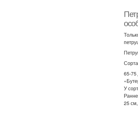
Пет
осо
Тольк
петру
Петру
Сорта
65-75
«Буте
У сор
Ранне
25 см