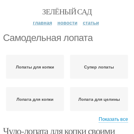
ЗЕЛЁНЫЙ САД
главная
новости
статьи
Самодельная лопата
Лопаты для копки
Супер лопаты
Лопата для копки
Лопата для целины
Показать все
Чудо-лопата для копки своими
Самодельные
Лопата для огорода