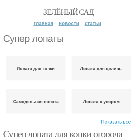
ЗЕЛЁНЫЙ САД
главная
новости
статьи
Супер лопаты
Лопата для копки
Лопата для целины
Самодельная лопата
Лопата с упором
Показать все
Супер лопата для копки огорода
Лопата из вил
Лопата с переворотом