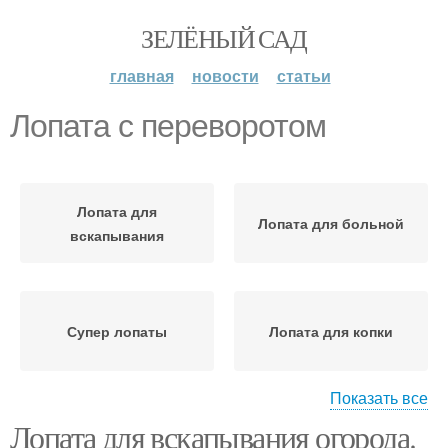
ЗЕЛЁНЫЙ САД
главная
новости
статьи
Лопата с переворотом
Лопата для
Лопата для больной
вскапывания
Супер лопаты
Лопата для копки
Показать все
Лопата для вскапывания огорода.
Лопата с упором