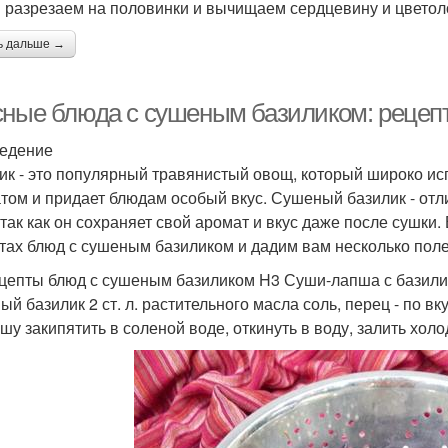
 разрезаем на половинки и вычищаем сердцевину и цветол
ь дальше →
сные блюда с сушеным базиликом: рецеп
едение
ик - это популярный травянистый овощ, который широко ис
том и придает блюдам особый вкус. Сушеный базилик - от
 так как он сохраняет свой аромат и вкус даже после сушки
тах блюд с сушеным базиликом и дадим вам несколько поле
цепты блюд с сушеным базиликом H3 Суши-лапша с базилико
й базилик 2 ст. л. растительного масла соль, перец - по вк
пшу закипятить в соленой воде, откинуть в воду, залить холо