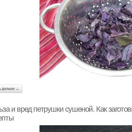
ь дальше →
за и вред петрушки сушеной. Как заготов
епты