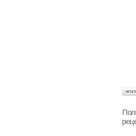
читат
Поль
рец