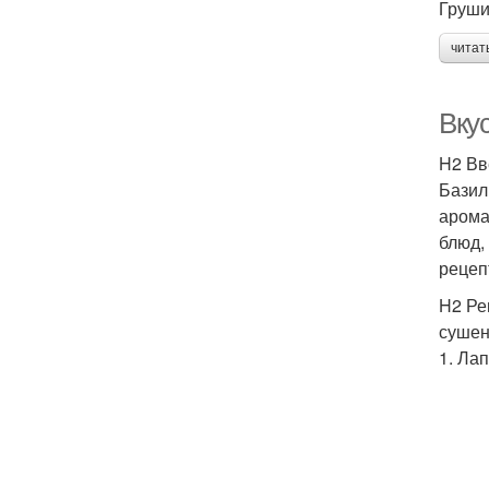
Груши
читат
Вку
H2 Вв
Базил
арома
блюд,
рецеп
H2 Ре
сушены
1. Ла