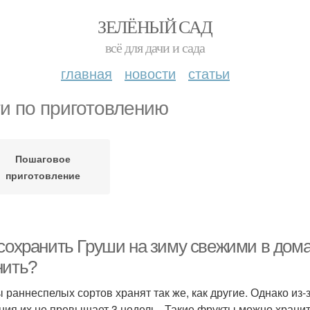
ЗЕЛЁНЫЙ САД
всё для дачи и сада
главная
новости
статьи
и по приготовлению
Пошаговое
приготовление
 сохранить Груши на зиму свежими в дома
нить?
 раннеспелых сортов хранят так же, как другие. Однако из-
ния их не превышает 3 недель . Такие фрукты можно хранит