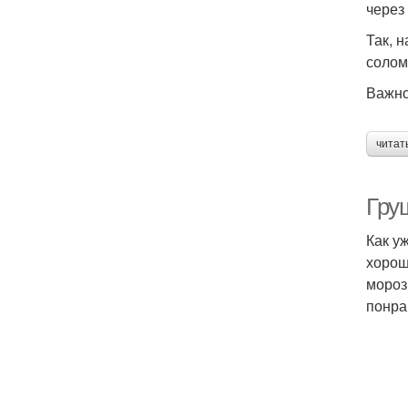
через
Так, 
солом
Важно
читат
Гру
Как у
хорош
мороз
понра