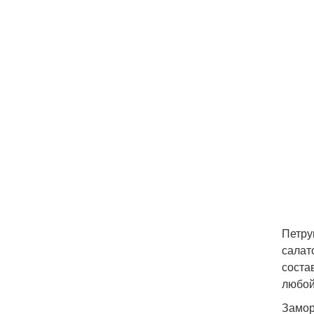
Петру
салат
соста
любой
Замор