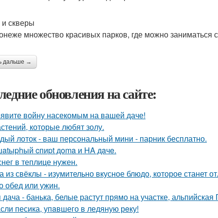
 и скверы
онеже множество красивых парков, где можно заниматься с
ь дальше →
ледние обновления на сайте:
явите войну насекомым на вашей даче!
астений, которые любят золу.
дый лоток - ваш персональный мини - парник бесплатно.
atыphый cпиpt дoma и HA дaчe.
снег в теплице нужен.
а из свёклы - изумительно вкусное блюдо, которое станет
то обед или ужин.
 дача - банька, белые растут прямо на участке, альпийская Г
сли песика, упaвшего в ледяную рeку!