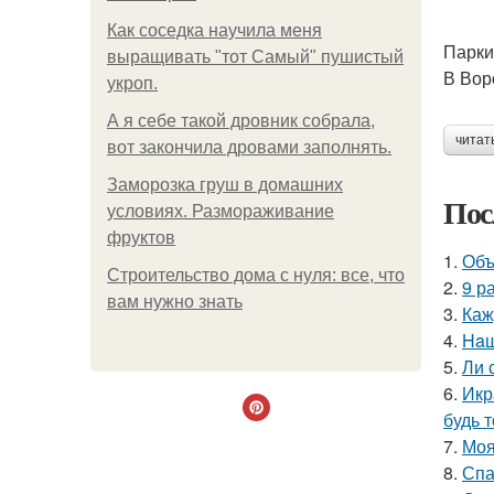
Как соседка научила меня
Парки
выращивать "тот Самый" пушистый
В Вор
укроп.
А я себе такой дровник собрала,
читат
вот закончила дровами заполнять.
Заморозка груш в домашних
Пос
условиях. Размораживание
фруктов
1.
Объ
Строительство дома с нуля: все, что
2.
9 р
вам нужно знать
3.
Каж
4.
Haш
5.
Ли 
6.
Икр
будь 
7.
Моя
8.
Спа