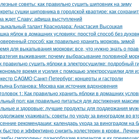
лезные советы: как правильно сушить шиповник на зиму
креты сушки шиповника в городской квартире: как сохрани
а ждет Славу: афиша выступлений
зыкальный талант Краснодара: Анастасия Высоцкая
шка яблок в домашних условиях: простой способ без духов
оверенный способ: как правильно хранить морковь зимой
емя для выкапывания моркови: все, что нужно знать о пра
ратегия выживания: почему выбрасывание половиной морк
к правильно сушить яблоки в электросушилке: подробный г
кономьте время и усилия с помощью электросушилки для из
кестр CAGMO Санкт-Петербург: концерты и гастроли
тьяна Буланова: Москва как источник вдохновения
головок 1: Как правильно хранить яблоки в домашних усло
льный пол: как правильно питаться для достижения макси
льные и здоровые: лучшие продукты для поддержания муж
одолжаем ухаживать: советы по уходу за виноградом во вт
сенние рекомендации: календарь ухода за виноградом на 
к быстро и эффективно снизить холестерин в крови.. Лече
амбы смородины: разнообразие вариантов и их преимуще