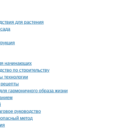
дствия для растения
 сада
трукция
для начинающих
дство по строительству
ы технологии
е рецепты
 для гармоничного образа жизни
ванием
й
аговое руководство
езопасный метод
ция