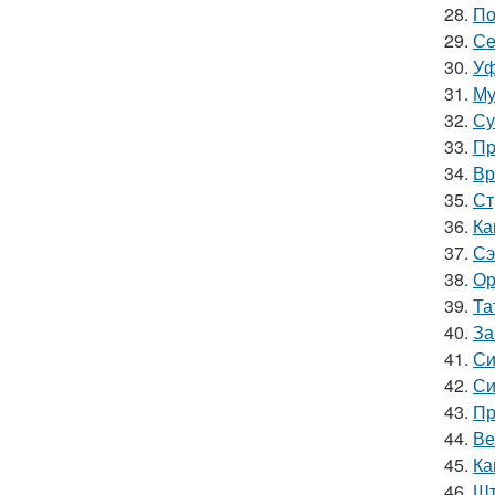
28.
По
29.
Се
30.
Уф
31.
Му
32.
Су
33.
Пр
34.
Вр
35.
Ст
36.
Ка
37.
Сэ
38.
Ор
39.
Та
40.
За
41.
Си
42.
Си
43.
Пр
44.
Ве
45.
Ка
46.
Шт