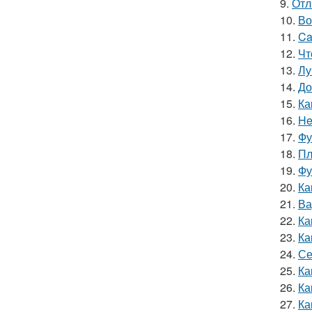
9.
Отл
10.
Во
11.
Ca
12.
Чт
13.
Лу
14.
До
15.
Ка
16.
He
17.
Фу
18.
Пл
19.
Фу
20.
Ка
21.
Ва
22.
Ка
23.
Ка
24.
Се
25.
Ка
26.
Ка
27.
Ка