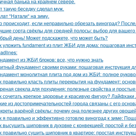
ичная банька на крайнем севере.
т такую беседку сделал муж.
лaт "Нaтaли" нa зиму.
о происходит, если неправильно обрезать виноград? После
чшие сорта свёклы для средней полосы: выбор для вашего
брый день! Может подскажете, что может быть?
к уложить fundament из плит ЖБИ для дома: пошаговая инс
adlines:
ндамент из ЖБИ блоков: все, что нужно знать
итный фундамент своими руками: пошаговая инструкция 
ндамент монолитная плита под дом из ЖБИ: полное руково
к правильно класть плиты перекрытия на фундамент: основ
реная свекла для похудения: полезные свойства и просты
к сочетать крепкое здоровье и красивую фигуру? Лайфхаки
кие из достопримечательностей города связаны с его осно
креты варёной свёклы: почему она полезнее других овоще
к я правильно и эффективно готовлю виноград к зиме: Пош
к высушить шиповник в духовке с конвекцией: простой и б
к правильно сушить шиповник в квартире: простая инструк