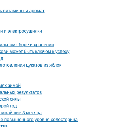
ть витамины и аромат
ки и электросушилки
вильном сборе и хранении
ови может быть ключом к успеху
ид
готовления цукатов из яблок
виях зимой
мальных результатов
ской силы
орой год
ближайшие 3 месяца
ние повышенного уровня холестерина
ства