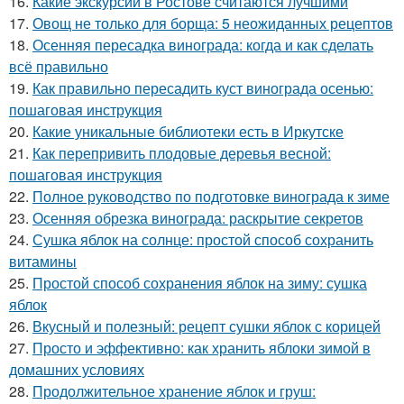
16.
Какие экскурсии в Ростове считаются лучшими
17.
Овощ не только для борща: 5 неожиданных рецептов
18.
Осенняя пересадка винограда: когда и как сделать
всё правильно
19.
Как правильно пересадить куст винограда осенью:
пошаговая инструкция
20.
Какие уникальные библиотеки есть в Иркутске
21.
Как перепривить плодовые деревья весной:
пошаговая инструкция
22.
Полное руководство по подготовке винограда к зиме
23.
Осенняя обрезка винограда: раскрытие секретов
24.
Сушка яблок на солнце: простой способ сохранить
витамины
25.
Простой способ сохранения яблок на зиму: сушка
яблок
26.
Вкусный и полезный: рецепт сушки яблок с корицей
27.
Просто и эффективно: как хранить яблоки зимой в
домашних условиях
28.
Продолжительное хранение яблок и груш: