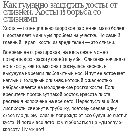
Как гуманно защитить хосты от
слизней. Хосты и борьба со
слизнями
Хоста — потенциально здоровое растение, мало болеет
и доставляет минимум проблем на участке. Но самый
главный «враг» хосты из вредителей — это слизни.
Вовремя не отреагировав, на весь сезон можно
потерять всю красоту своей клумбы. Слизняки начинают
есть хосту, как только она проснулась весной, и
высунула из земли любопытный нос. И тут ее встречает
наглый и голодный слизняк, который с жадностью
набрасывается на молоденькие ростки хосты. Если
вредители прогрызут такой росток, красота листа
растения испорчена на все лето! Нераспустившийся
лист хосты свернут в трубочку, поэтому сделав одну
сквозную дырку, слизни повреждают все будущие листья
куста. И потом все лето нам любоваться на «дырявую»
красоту. Ну уж нет!