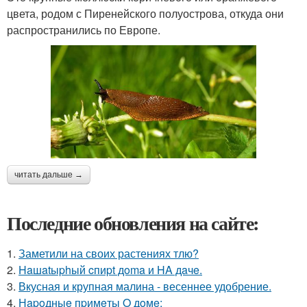
цвета, родом с Пиренейского полуострова, откуда они
распространились по Европе.
читать дальше →
Последние обновления на сайте:
1.
Заметили на своих растениях тлю?
2.
Haшatыphый cпиpt дoma и HA дaчe.
3.
Вкусная и крупная малина - весеннее удобрение.
4.
Нapoдныe пpимeты O дoмe: