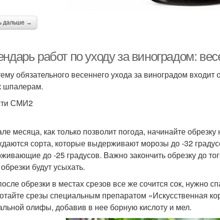
ь дальше →
ендарь работ по уходу за виноградом: ве
тему обязательного весеннего ухода за виноградом входит 
к шпалерам.
сти СМИ2
але месяца, как только позволит погода, начинайте обрезку
ждаются сорта, которые выдерживают морозы до -32 градусо
живающие до -25 градусов. Важно закончить обрезку до того
 обрезки будут усыхать.
после обрезки в местах срезов все же сочится сок, нужно сп
отайте срезы специальным препаратом «Искусственная кор
альной олифы, добавив в нее борную кислоту и мел.