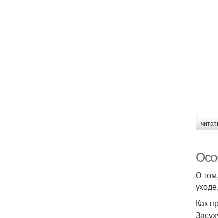
читат
Осо
О том,
уходе
Как п
Засух