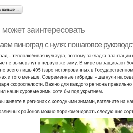
ь дальше →
 может заинтересовать
аем виноград с нуля: пошаговое руковод
рад – теплолюбивая культура, поэтому закладка плантации
ые не вымерзнут в первую же зиму. В мире выращивают боле
ане всего лишь 405 (зарегистрированных в Государственно
нах и того меньше. Современные гибриды «шагнули на север
даря скороспелости. Важно для каждого региона правильно 
ил наши суровые зимы хотя бы под укрытием.
вы живете в регионах с холодными зимами, взгляните на н
азличных районов можно порекомендовать следующие сорт