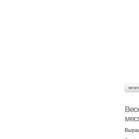
читат
Вес
мес
Выращ