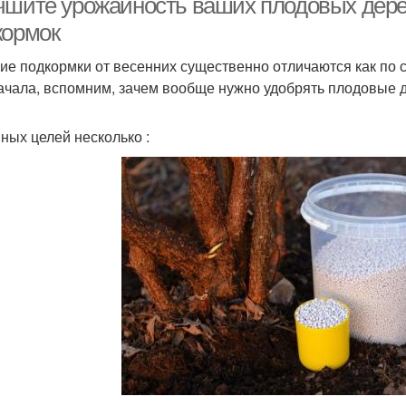
чшите урожайность ваших плодовых дер
кормок
ие подкормки от весенних существенно отличаются как по с
ачала, вспомним, зачем вообще нужно удобрять плодовые 
ных целей несколько :