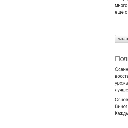
много
ещё о
читат
Пол
Осенн
восст
урожа
лучше
Основ
Виног
Кажды