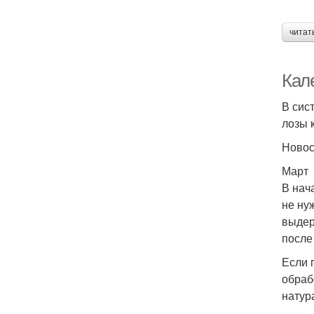
читат
Кал
В сис
лозы 
Ново
Март
В нач
не ну
выдер
после
Если 
обраб
натур