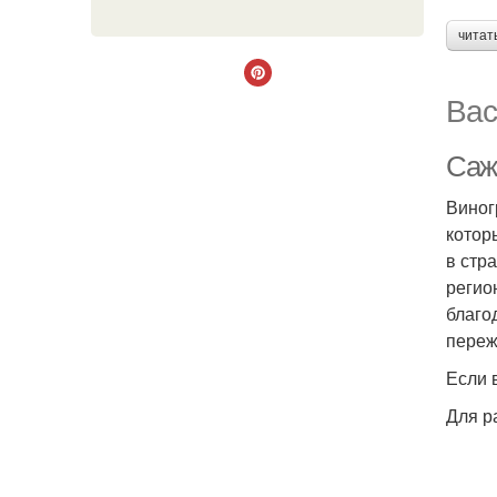
читат
Вас
Саж
Виног
котор
в стр
регио
благо
переж
Если 
Для р