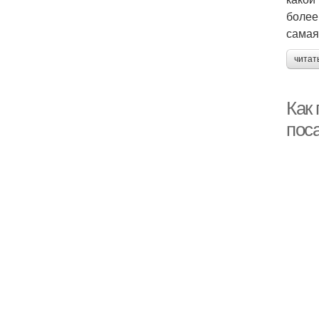
более
самая
читат
Как
поса