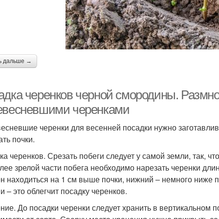
ь дальше →
адка черенков черной смородины. Размн
евесневшими черенками
есневшие черенки для весенней посадки нужно заготавлива
ать почки.
ка черенков. Срезать побеги следует у самой земли, так, чт
лее зрелой части побега необходимо нарезать черенки длин
н находиться на 1 см выше почки, нижний – немного ниже 
и – это облегчит посадку черенков.
ние. До посадки черенки следует хранить в вертикальном по