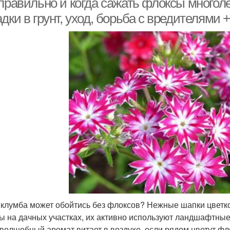
 правильно и когда сажать флоксы многол
дки в грунт, уход, борьба с вредителями
 клумба может обойтись без флоксов? Нежные шапки цветк
ы на дачных участках, их активно используют ландшафтны
 волшебный аромат витает в воздухе, если рядом цветут ф