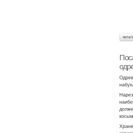
читат
Пос
одр
Одрев
набух
Нарез
наибо
долже
косым
Хране