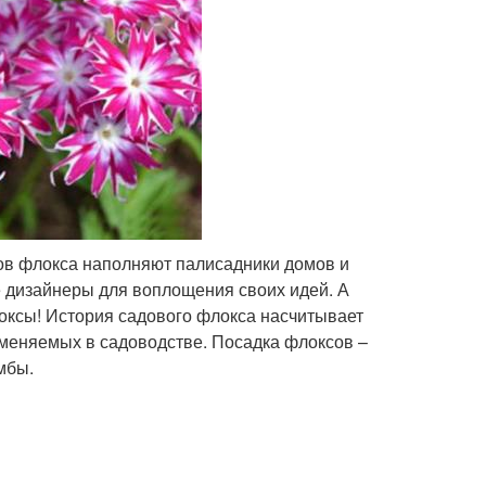
ов флокса наполняют палисадники домов и
е дизайнеры для воплощения своих идей. А
локсы! История садового флокса насчитывает
именяемых в садоводстве. Посадка флоксов –
мбы.