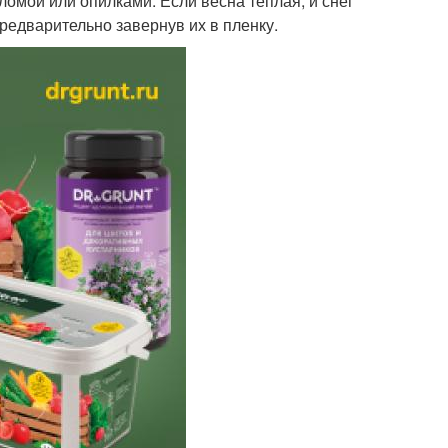
ломой или опилками. Если весна теплая, и снег
редварительно завернув их в пленку.