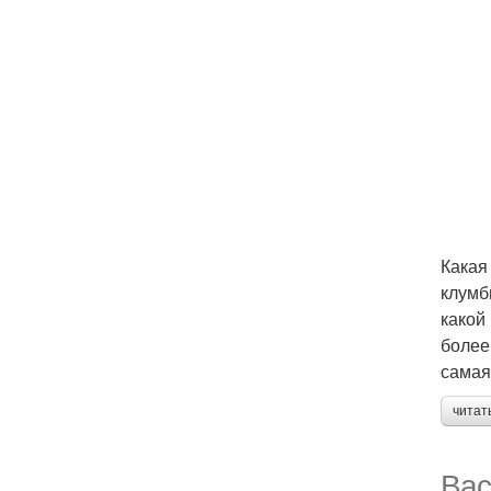
Какая
клумб
какой
более
самая
читат
Вас