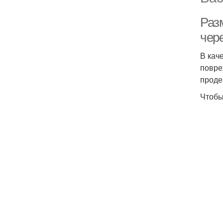
Раз
чер
В кач
повре
проде
Чтобы