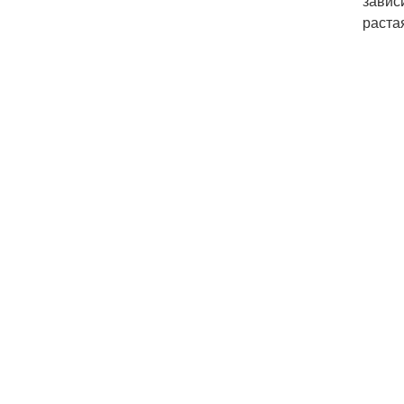
завис
раста