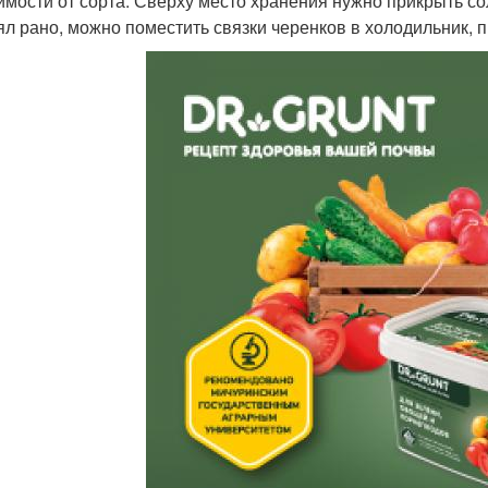
имости от сорта. Сверху место хранения нужно прикрыть со
ял рано, можно поместить связки черенков в холодильник, п