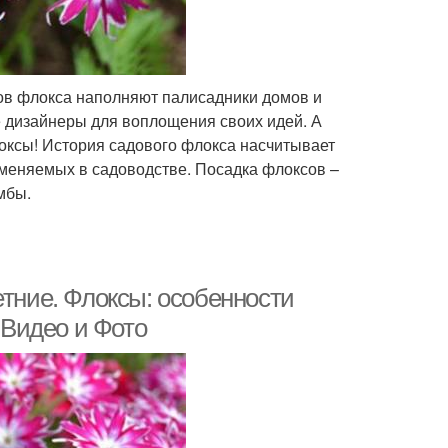
ов флокса наполняют палисадники домов и
е дизайнеры для воплощения своих идей. А
локсы! История садового флокса насчитывает
именяемых в садоводстве. Посадка флоксов –
мбы.
етние. Флоксы: особенности
 +Видео и Фото