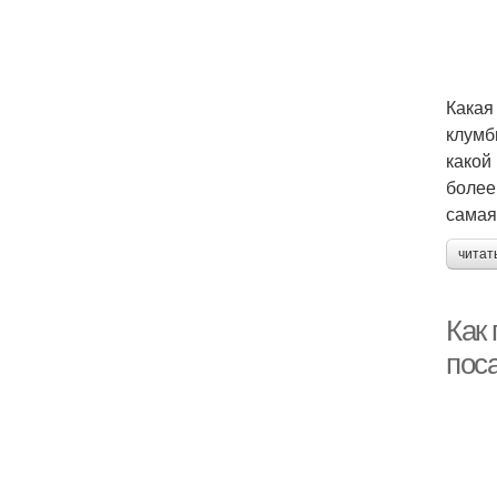
Какая
клумб
какой
более
самая
читат
Как
поса