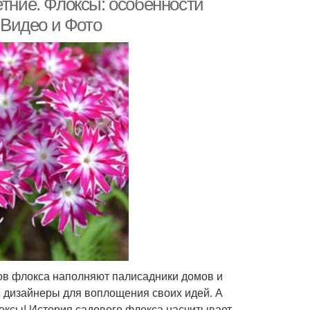
етние. Флоксы: особенности
 +Видео и Фото
ов флокса наполняют палисадники домов и
е дизайнеры для воплощения своих идей. А
локсы! История садового флокса насчитывает