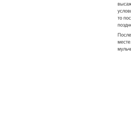
высаж
услов
то по
поздн
После
месте
мульч