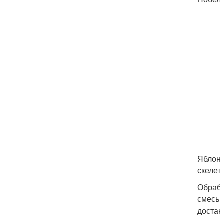
Яблон
скеле
Обраб
смесь
доста