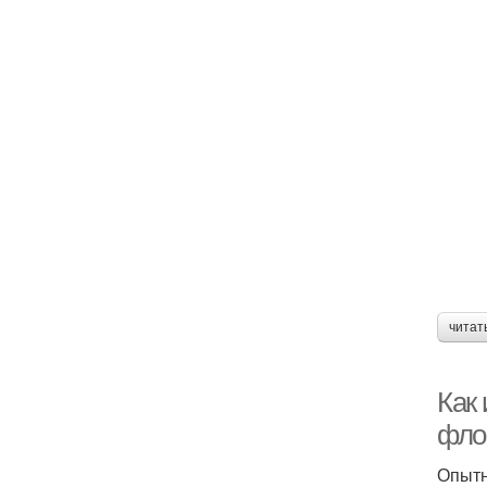
читат
Как
фло
Опытн