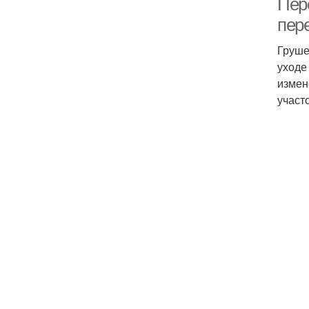
Пер
пер
Груше
уходе
измен
участо