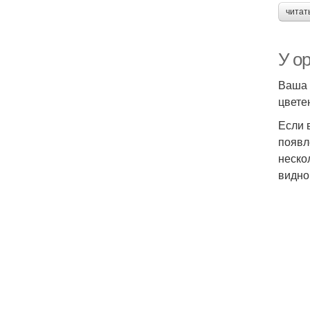
читат
У ор
Ваша 
цвете
Если в
появл
неско
видно