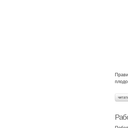
Прави
плодо
читат
Раб
Побел