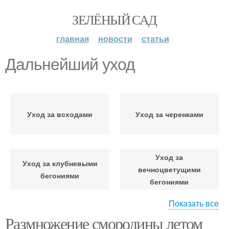
ЗЕЛЁНЫЙ САД
главная
новости
статьи
Дальнейший уход
Уход за всходами
Уход за черенками
Уход за
Уход за клубневыми
вечноцветущими
бегониями
бегониями
Показать все
Размножение смородины летом
Уход за растением
Уход за помидорами