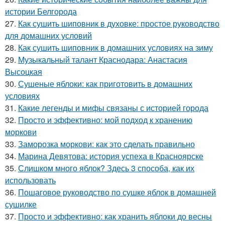
истории Белгорода
27.
Как сушить шиповник в духовке: простое руководство
для домашних условий
28.
Как сушить шиповник в домашних условиях на зиму
29.
Музыкальный талант Краснодара: Анастасия
Высоцкая
30.
Сушеные яблоки: как приготовить в домашних
условиях
31.
Какие легенды и мифы связаны с историей города
32.
Просто и эффективно: мой подход к хранению
моркови
33.
Заморозка моркови: как это сделать правильно
34.
Марина Девятова: история успеха в Красноярске
35.
Слишком много яблок? Здесь 3 способа, как их
использовать
36.
Пошаговое руководство по сушке яблок в домашней
сушилке
37.
Просто и эффективно: как хранить яблоки до весны