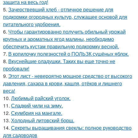
защита на весь год!
5.
Зачерствевший хлеб - отличное решение для
подкормки огородных культур, служащее основой для
питательного удобрения.
6.
Чтобы гарантированно получить обильный урожай
крупных и ароматных ягод малины, необходимо
обеспечить кустам правильную подкормку весной.
7.
В копилочку полезностей о ПОЛЬЗК сушёных яблок.
8.
Вкуснейшие оладушки. Таких вы еще точно не
пробовали!
9.
Этот лист - невероятно мощное средство от высокого
давления, сахара в крови, кашля, отёков и лишнего
веса!
10.
Любимый райский уголок.
11.
Сладкий чили на зиму.
12.
Скумбрия на мангале.
13.
Холодный литовский борщ.
14.
Секреты выращивания свеклы: полное руководство
для садоводов