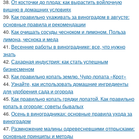
38.
От косточки до плода: как вырастить войлочную
вишню в домашних условиях
39.
Как правильно ухаживать за виноградом в августе:
основные правила и рекомендации
40.
Как очищать сосуды чесноком и лимоном. Польза
лимона, чеснока и меда
41.
Весенние работы в винограднике: все, что нужно
знать
42.
Сахарная индустрия: как стать успешным
бизнесменом
43.
Как правильно копать землю. Чудо-лопата «Крот»
44.
Узнайте, как использовать домашние ингредиенты
для удобрения сада и огорода
45.
Как правильно копать грядки лопатой. Как правильно
копать в огороде: советы бывалых
46.
Осень в виноградниках: основные правила ухода за
виноградом
47.
Размножение малины одревесневшими отпрысками:
основные принципы и методы