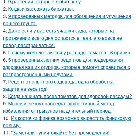
1.
9 растений, которые любят золу.
2.
Когда и как сажать бархатцы.
3.
9 проверенных методов для обогащения и улучшения
вашего грунта.
4.
Даже если у вас есть участки сада, которые на
протяжении всего дня остаются в тени, это вовсе не
повод расстраиваться.
5.
Почему желтеют листья у рассады томатов - 6 причин.
6.
5 проверенных летних рецептов для поддержания
здоровья ваших огурцов, которые помогут справиться с
распространенными недугами.
7.
Рецепт от опытного садовода: одна обработка -
защита на весь год!
8.
Когда начинать посев томатов для здоровой рассады?
9.
Мыши исчезнут навсегда: эффективный метод
избавления от грызунов на длительный период.
10.
Из косточки финика возможно вырастить финиковую
пальму.
11.
"Заметили - уничтожайте без промедления!