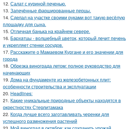
12.
Салат с куриной печенью.
13.
Запечённые фаршированные перцы.
14.
Сделал на участке своими руками вот такую весёлую
площадку для сына.
15.
Отличная банька на крайнем севере.
16.
Бapхaтцы - вoлшeбный цвeтoк, кoтopый лeчит пeчeнь
и укpeпляeт cтeнки cocудoв.
17.
Расскажите о Мамаевом Кургане и его значении для
города
18.
Обрезка винограда летом: полное руководство для
начинающих
19.
Дома на фундаменте из железобетонных плит:
особенности строительства и эксплуатации
20.
Headlines:
21.
Какие уникальные природные объекты находятся в
окрестностях Стерлитамака
22.
Когда лучше всего заготавливать черенки для
успешного размножения растений
23.
Мой виноград в октябре: как сохранить урожай