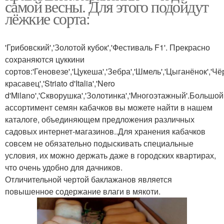
самой весны. Для этого подойдут
лёжкие сорта:
'Грибовский','Золотой кубок','Фестиваль F1'. Прекрасно
сохраняются цуккини
сортов:'Геновезе','Цукеша','Зебра','Шмель','Цыганёнок','Ч
красавец','Striato d'Italia','Nero
d'Milano','Скворушка','Золотинка','Многоэтажный'.Большой
ассортимент семян кабачков вы можете найти в нашем
каталоге, объединяющем предложения различных
садовых интернет-магазинов..Для хранения кабачков
совсем не обязательно подыскивать специальные
условия, их можно держать даже в городских квартирах,
что очень удобно для дачников.
Отличительной чертой баклажанов является
повышенное содержание влаги в мякоти.