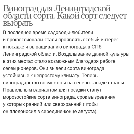
Виноград для Ленинградской
Виноград в
Виноград в ленобласти
области сорта. Какой сорт следует
ленинградской области
выбрать
В последнее время садоводы-любители
и профессионалы стали проявлять особый интерес
Виноград к зиме
к посадке и выращиванию винограда в СПб
Ленинградской области. Возделывание данной культуры
в этих местах стало возможным благодаря работе
селекционеров. Они вывели сорта винограда,
устойчивые к непростому климату. Теперь
виноградарство возможно и на северо-западе страны.
Правильным вариантом для посадки станут
морозостойкие сорта винограда, срок вызревания
у которых ранний или сверхранний (чтобы
он плодоносил в середине-конце августа).