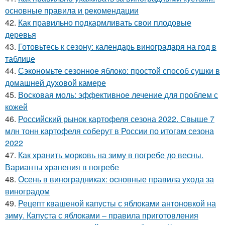
основные правила и рекомендации
42.
Как правильно подкармливать свои плодовые
деревья
43.
Готовьтесь к сезону: календарь виноградаря на год в
таблице
44.
Сэкономьте сезонное яблоко: простой способ сушки в
домашней духовой камере
45.
Восковая моль: эффективное лечение для проблем с
кожей
46.
Российский рынок картофеля сезона 2022. Свыше 7
млн тонн картофеля соберут в России по итогам сезона
2022
47.
Как хранить морковь на зиму в погребе до весны.
Варианты хранения в погребе
48.
Осень в виноградниках: основные правила ухода за
виноградом
49.
Рецепт квашеной капусты с яблоками антоновкой на
зиму. Капуста с яблоками – правила приготовления