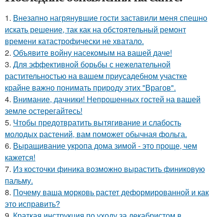
1.
Внезапно нагрянувшие гости заставили меня спешно
искать решение, так как на обстоятельный ремонт
времени катастрофически не хватало.
2.
Объявите войну насекомым на вашей даче!
3.
Для эффективной борьбы с нежелательной
растительностью на вашем приусадебном участке
крайне важно понимать природу этих "Врагов".
4.
Внимание, дачники! Непрошенных гостей на вашей
земле остерегайтесь!
5.
Чтобы предотвратить вытягивание и слабость
молодых растений, вам поможет обычная фольга.
6.
Выращивание укропа дома зимой - это проще, чем
кажется!
7.
Из косточки финика возможно вырастить финиковую
пальму.
8.
Почему ваша морковь растет деформированной и как
это исправить?
9.
Краткая инструкция по уходу за декабристом в