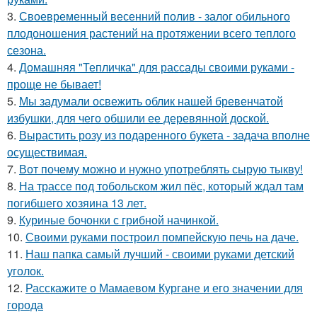
3.
Своевременный весенний полив - залог обильного
плодоношения растений на протяжении всего теплого
сезона.
4.
Домашняя "Тепличка" для рассады своими руками -
проще не бывает!
5.
Мы задумали освежить облик нашей бревенчатой
избушки, для чего обшили ее деревянной доской.
6.
Вырастить розу из подаренного букета - задача вполне
осуществимая.
7.
Вот почему можно и нужно употреблять сырую тыкву!
8.
На трассе под тобольском жил пёс, который ждал там
погибшего хозяина 13 лет.
9.
Куриные бочонки с грибной начинкой.
10.
Своими руками построил помпейскую печь на даче.
11.
Наш папка самый лучший - своими руками детский
уголок.
12.
Расскажите о Мамаевом Кургане и его значении для
города