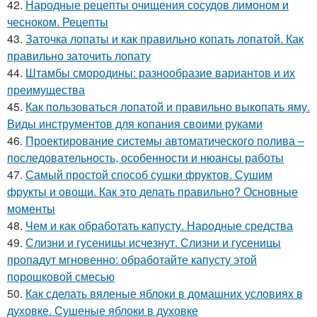
42.
Народные рецепты очищения сосудов лимоном и
чесноком. Рецепты
43.
Заточка лопаты и как правильно копать лопатой. Как
правильно заточить лопату
44.
Штамбы смородины: разнообразие вариантов и их
преимущества
45.
Как пользоваться лопатой и правильно выкопать яму.
Виды инструментов для копания своими руками
46.
Проектирование системы автоматического полива –
последовательность, особенности и нюансы работы
47.
Самый простой способ сушки фруктов. Сушим
фрукты и овощи. Как это делать правильно? Основные
моменты
48.
Чем и как обработать капусту. Народные средства
49.
Слизни и гусеницы исчезнут. Слизни и гусеницы
пропадут мгновенно: обработайте капусту этой
порошковой смесью
50.
Как сделать вяленые яблоки в домашних условиях в
духовке. Сушеные яблоки в духовке