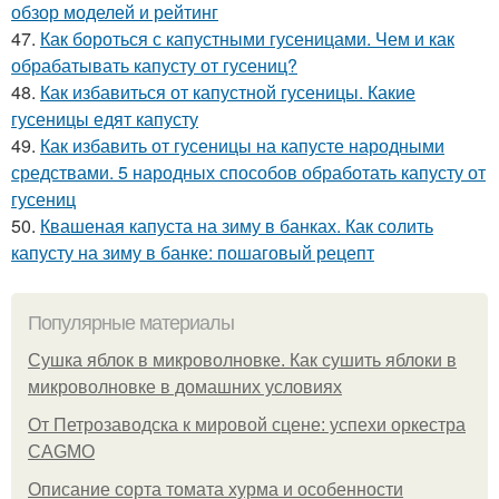
обзор моделей и рейтинг
47.
Как бороться с капустными гусеницами. Чем и как
обрабатывать капусту от гусениц?
48.
Как избавиться от капустной гусеницы. Какие
гусеницы едят капусту
49.
Как избавить от гусеницы на капусте народными
средствами. 5 народных способов обработать капусту от
гусениц
50.
Квашеная капуста на зиму в банках. Как солить
капусту на зиму в банке: пошаговый рецепт
Популярные материалы
Сушка яблок в микроволновке. Как сушить яблоки в
микроволновке в домашних условиях
От Петрозаводска к мировой сцене: успехи оркестра
CAGMO
Описание сорта томата хурма и особенности