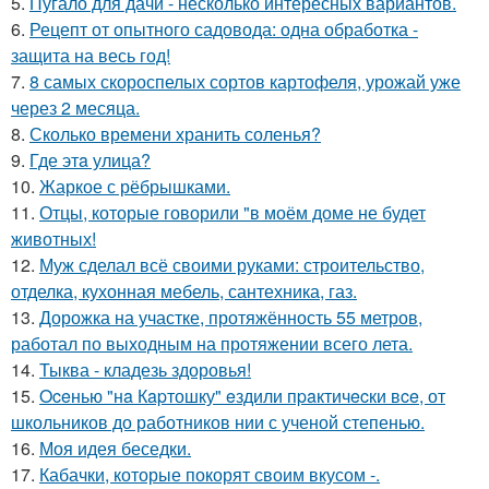
5.
Пугало для дачи - несколько интересных вариантов.
6.
Рецепт от опытного садовода: одна обработка -
защита на весь год!
7.
8 самых скороспелых сортов картофеля, урожай уже
через 2 месяца.
8.
Сколько времени хранить соленья?
9.
Где этa улица?
10.
Жаркое с рёбрышками.
11.
Отцы, которые говорили "в моём доме не будет
животных!
12.
Муж сделал всё своими руками: строительство,
отделка, кухонная мебель, сантехника, газ.
13.
Дорожка на участке, протяжённость 55 метров,
работал по выходным на протяжении всего лета.
14.
Тыква - кладезь здоровья!
15.
Oceнью "нa Кapтошку" eздили пpaктичecки вce, от
школьников до работников нии с ученой степенью.
16.
Моя идея беседки.
17.
Кабачки, которые покорят своим вкусом -.