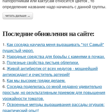
папоротникам или кактусам относится цветок , то
определение название надо начинать с данной группы.
читать дальше →
Последние обновления на сайте:
1.
Как соседка научила меня выращивать "тот Самый"
пушистый укроп.
2.
Народные средства для борьбы с камнями в почках.
3.
Полезные свойства листьев облепихи.
4.
Живой антибиотик от всех недугов - мощнейший
антиоксидант и очиститель артерий!
5.
Как мы высокие грядки делаем.
6.
Соседка поделилась со мной недавно удивительно
простым, но результативным приемом для повышения
урожайности томатов.
7.
Освоенные методы выращивания рассады огурцов:
практический опыт!