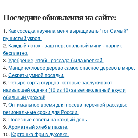
Последние обновления на сайте:
1.
Как соседка научила меня выращивать "тот Самый"
пушистый укроп.
2.
Каждый лоток - ваш персональный мини - парник
бесплатно.
3.
Удобрение, чтобы рассада была крепкoй.
4.
Манцинелловое дерево самое опасное дерево в мире.
5.
Секреты умной посадки.
6.
Четыре сорта огурцов, которые заслуживают
наивысшей оценки (10 из 10) за великолепный вкус и
обильный урожай!
7.
Оптимальное время для посева перечной рассады:
региональные сроки для России.
8.
Полезные советы на каждый день.
9.
Ароматный хлеб в пакете.
10.
Картошка фри в духовке.