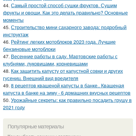
44.
Самый простой способ сушки фруктов. Сушим
фрукты и овощи. Как это делать правильно? Основные
моменты
45.
Строительство мини сахарного завода: подробный
инструктаж
46.
Рейтинг легких мотоблоков 2023 года. Лучшие
бензиновые мотоблоки
47.
Весенние работы в саду. Мартовские работы с
клубнями, луковицами, корневищами
48.
Как защитить капусту от капустной совки и других
гусениц. Внешний вид вредителя
49.
8 рецептов квашеной капусты в банке.. Квашеная
капуста в банке на зиму - 6 домашних вкусных рецептов
50.
Урожайные секреты: как правильно посадить грушу в
2021 году
Популярные материалы