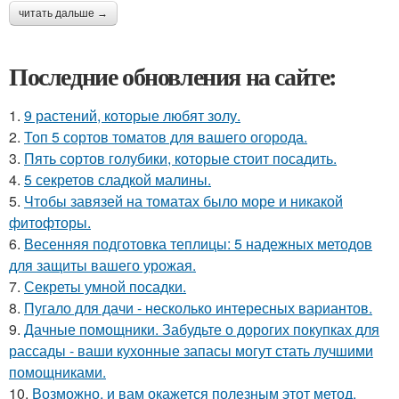
читать дальше →
Последние обновления на сайте:
1.
9 растений, которые любят золу.
2.
Топ 5 сортов томатов для вашего огорода.
3.
Пять сортов голубики, которые стоит посадить.
4.
5 секретов сладкой малины.
5.
Чтобы завязей на томатах было море и никакой
фитофторы.
6.
Весенняя подготовка теплицы: 5 надежных методов
для защиты вашего урожая.
7.
Секреты умной посадки.
8.
Пугало для дачи - несколько интересных вариантов.
9.
Дачные помощники. Забудьте о дорогих покупках для
рассады - ваши кухонные запасы могут стать лучшими
помощниками.
10.
Возможно, и вам окажется полезным этот метод.