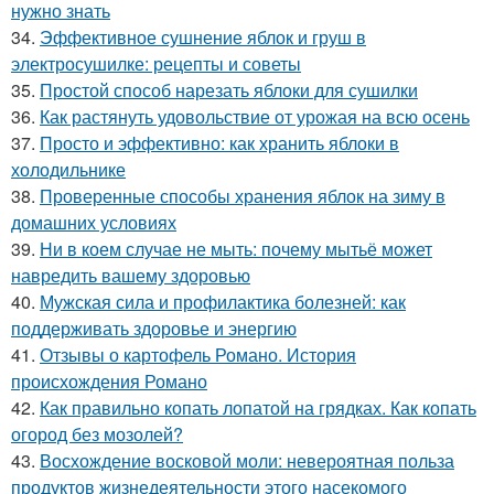
нужно знать
34.
Эффективное сушнение яблок и груш в
электросушилке: рецепты и советы
35.
Простой способ нарезать яблоки для сушилки
36.
Как растянуть удовольствие от урожая на всю осень
37.
Просто и эффективно: как хранить яблоки в
холодильнике
38.
Проверенные способы хранения яблок на зиму в
домашних условиях
39.
Ни в коем случае не мыть: почему мытьё может
навредить вашему здоровью
40.
Мужская сила и профилактика болезней: как
поддерживать здоровье и энергию
41.
Отзывы о картофель Романо. История
происхождения Романо
42.
Как правильно копать лопатой на грядках. Как копать
огород без мозолей?
43.
Восхождение восковой моли: невероятная польза
продуктов жизнедеятельности этого насекомого