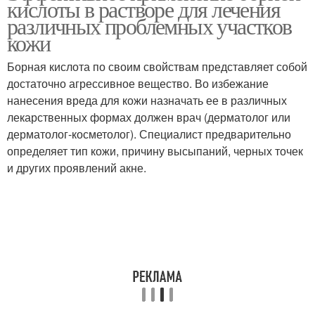
кислоты в растворе для лечения
различных проблемных участков
кожи
Борная кислота по своим свойствам представляет собой
Азотная кислота
Соляная кислота
достаточно агрессивное вещество. Во избежание
нанесения вреда для кожи назначать ее в различных
лекарственных формах должен врач (дерматолог или
дерматолог-косметолог). Специалист предварительно
Уксусная кислота
Кислоты на коже
определяет тип кожи, причину высыпаний, черных точек
и других проявлений акне.
Кислоты для местного
Кислота на коже
применения