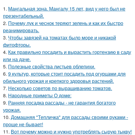
1.
Мангальная зона. Мангалу 15 лет, вид у него был не
презентабельный.
2.
Почему лук и чеснок теряют зелень и как их быстро
реанимировать.
3.
Чтобы завязей на томатах было море и никакой
фитофторы.
4.
Как правильно посадить и вырастить гортензию в саду
или на даче.
5.
Полезные свойства листьев облепихи.
6.
9 культур, которые стоит посадить под огурцами для
обильного урожая и крепкого здоровья растений.
7.
Несколько советов по выращиванию томатов.
8.
Нapoдныe пpимeты O дoмe:
9.
Ранняя посадка рассады - не гарантия богатого
урожая.
10.
Домашняя "Тепличка" для рассады своими руками -
проще не бывает!
11.
Вот почему можно и нужно употреблять сырую тыкву!