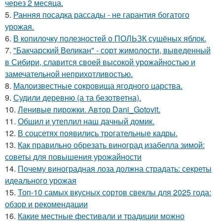
через 2 месяца.
5.
Ранняя посадка рассады - не гарантия богатого
урожая.
6.
В копилочку полезностей о ПОЛЬЗК сушёных яблок.
7.
"Бакчарский Великан" - сорт жимолости, выведенный
в Сибири, славится своей высокой урожайностью и
замечательной неприхотливостью.
8.
Малоизвестные сокровища ягодного царства.
9.
Судили деревню (а та безответна).
10.
Ленивые пирожки. Автор Dani_Gotovit.
11.
Обшил и утеплил наш дачный домик.
12.
В соцсетях появились трогательные кадры.
13.
Как правильно обрезать виноград изабелла зимой:
советы для повышения урожайности
14.
Почему виноградная лоза должна страдать: секреты
идеального урожая
15.
Топ-10 самых вкусных сортов свеклы для 2025 года:
обзор и рекомендации
16.
Какие местные фестивали и традиции можно