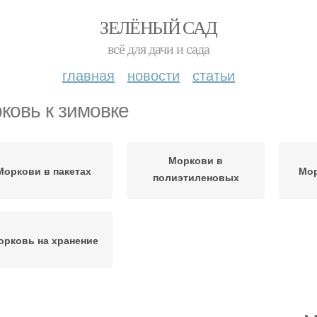
ЗЕЛЁНЫЙ САД
всё для дачи и сада
главная
новости
статьи
ковь к зимовке
Моркови в
Моркови в пакетах
Мор
полиэтиленовых
пакетах
орковь на хранение