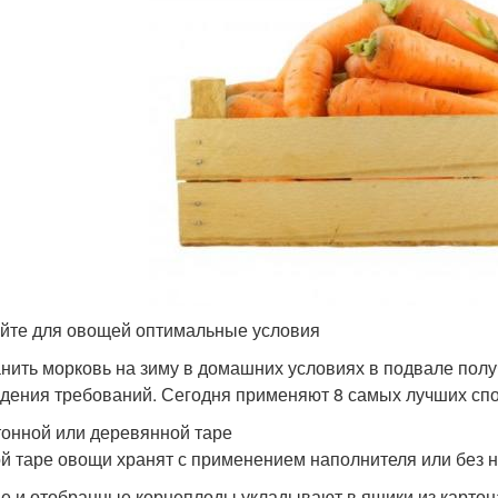
йте для овощей оптимальные условия
нить морковь на зиму в домашних условиях в подвале полу
дения требований. Сегодня применяют 8 самых лучших спо
тонной или деревянной таре
ой таре овощи хранят с применением наполнителя или без н
е и отобранные корнеплоды укладывают в ящики из картона