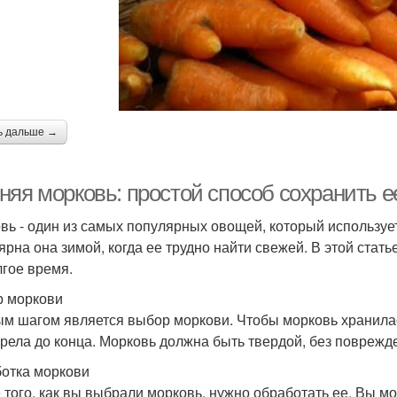
ь дальше →
няя морковь: простой способ сохранить е
вь - один из самых популярных овощей, который используе
ярна она зимой, когда ее трудно найти свежей. В этой стат
лгое время.
 моркови
м шагом является выбор моркови. Чтобы морковь хранилас
зрела до конца. Морковь должна быть твердой, без поврежд
отка моркови
 того, как вы выбрали морковь, нужно обработать ее. Вы м