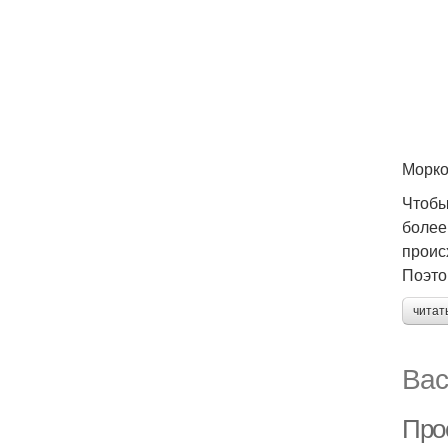
Морко
Чтобы
более
проис
Поэто
читат
Вас
Про