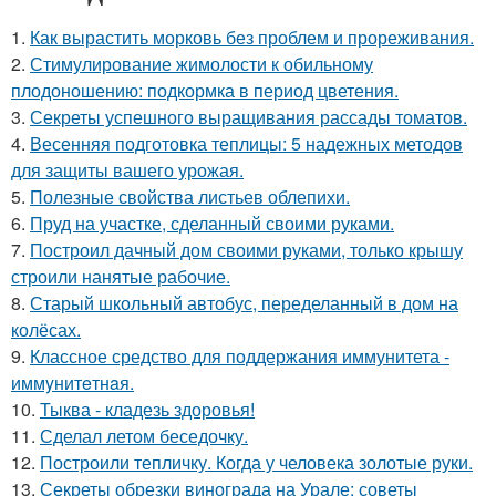
1.
Как вырастить морковь без проблем и прореживания.
2.
Стимулирование жимолости к обильному
плодоношению: подкормка в период цветения.
3.
Секреты успешного выращивания рассады томатов.
4.
Весенняя подготовка теплицы: 5 надежных методов
для защиты вашего урожая.
5.
Полезные свойства листьев облепихи.
6.
Пруд на участке, сделанный своими руками.
7.
Построил дачный дом своими руками, только крышу
строили нанятые рабочие.
8.
Старый школьный автобус, переделанный в дом на
колёсах.
9.
Классное средство для поддержания иммунитета -
иммyнитeтнaя.
10.
Тыква - кладезь здоровья!
11.
Сделал летом беседочку.
12.
Построили тепличку. Когда у человека золотые руки.
13.
Секреты обрезки винограда на Урале: советы