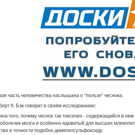
ая часть человечества наслышана о "пользе" чеснока.
берт К. Бэк говорит в своём исследовании:
ина того, почему чеснок так токсичен - содержащийся в не
 оболочек мозга и особенно ядовитый для высших млекоп
тво в точности подобно диметилсульфоксиду.