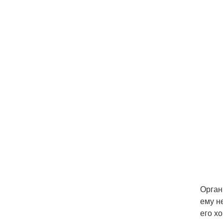
Орган
ему н
его х