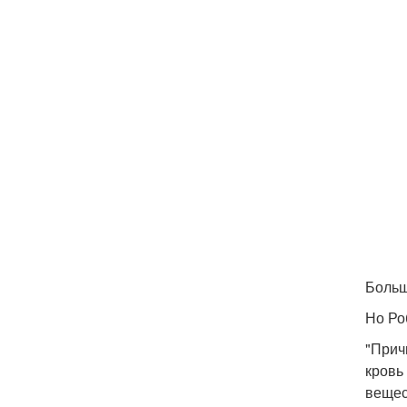
Больш
Но Ро
"Прич
кровь
вещес