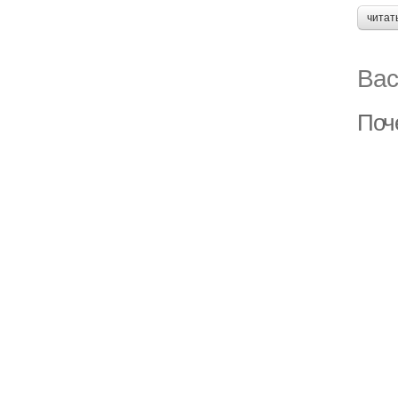
читат
Вас
Поче