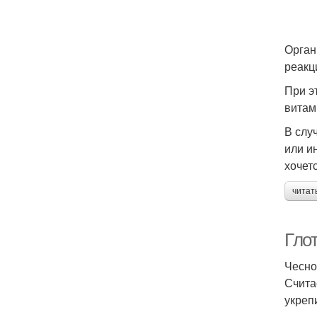
Орган
реакц
При э
витам
В слу
или и
хочет
читат
Гло
Чесно
Счита
укреп