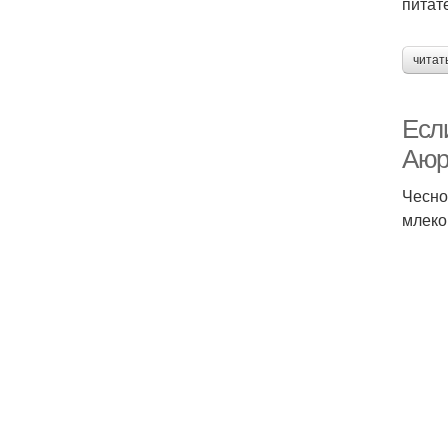
питат
читат
Если
Аюр
Чесно
млеко