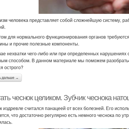
изм человека представляет собой сложнейшую систему, ра
ий.
том для нормального функционирования органов требуютс
ины и прочие полезные компоненты.
чае нехватки чего-либо или при определенных нарушениях о
ным способом. В данном материале мы поможем разобраться
ся острого?
ь дальше →
тать чеснок целиком. Зубчик чеснока нат
к издревле считался панацеей от всех болезней. Его исполь
ется, что достаточно регулярно есть немного чеснока по у
илась.