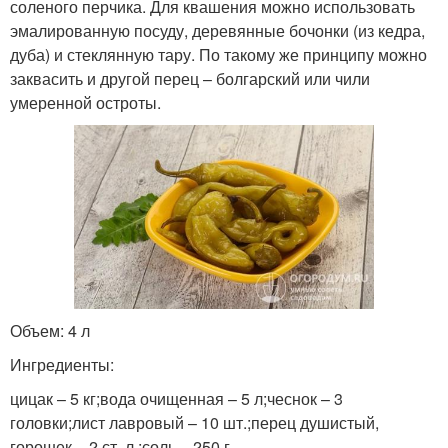
соленого перчика. Для квашения можно использовать
эмалированную посуду, деревянные бочонки (из кедра,
дуба) и стеклянную тару. По такому же принципу можно
заквасить и другой перец – болгарский или чили
умеренной остроты.
Объем: 4 л
Ингредиенты:
цицак – 5 кг;вода очищенная – 5 л;чеснок – 3
головки;лист лавровый – 10 шт.;перец душистый,
горошек – 2 ст. л.;соль – 250 г.