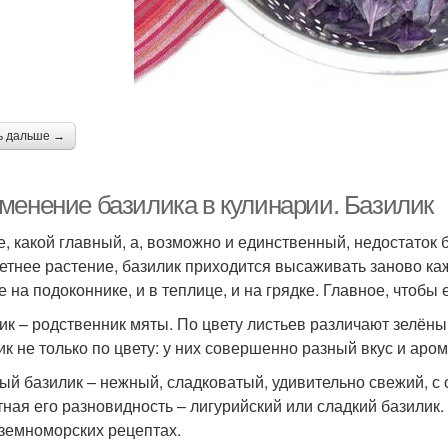
ь дальше →
менение базилика в кулинарии. Базилик
е, какой главный, а, возможно и единственный, недостаток 
етнее растение, базилик приходится высаживать заново каж
е на подоконнике, и в теплице, и на грядке. Главное, чтобы
ик – родственник мяты. По цвету листьев различают зелёны
ик не только по цвету: у них совершенно разный вкус и аром
ый базилик – нежный, сладковатый, удивительно свежий, с 
тная его разновидность – лигурийский или сладкий базилик
земноморских рецептах.