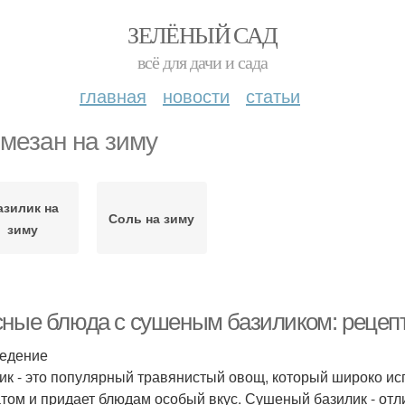
ЗЕЛЁНЫЙ САД
всё для дачи и сада
главная
новости
статьи
мезан на зиму
азилик на
Соль на зиму
зиму
сные блюда с сушеным базиликом: рецеп
едение
ик - это популярный травянистый овощ, который широко ис
том и придает блюдам особый вкус. Сушеный базилик - от