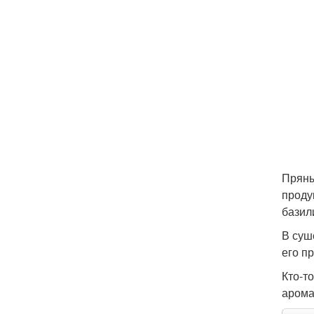
Пряны
проду
базил
В суш
его п
Кто-т
арома