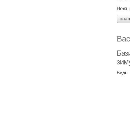
Нежны
читат
Вас
Бази
зим
Виды 