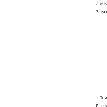
лёг
Закус
1. То
Elizab