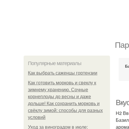
Пар
Популярные материалы
Б
Как выбрать саженцы гортензии
Как готовить морковь и свеклу к
зимнему хранению. Сочные
корнеплоды до весны и даже
Вку
дольше! Как сохранить морковь и
свёклу зимой: способы для разных
H2 Вв
условий
Базил
арома
Уход за виноградом в июле: