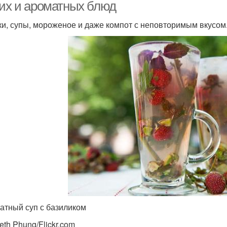
ких и ароматных блюд
ки, супы, мороженое и даже компот с неповторимым вкусом
матный суп с базиликом
eth Phung/Flickr.com