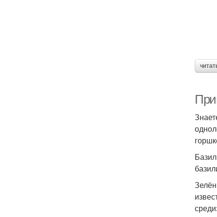
читат
При
Знает
однол
горшк
Базил
базил
Зелён
извес
среди