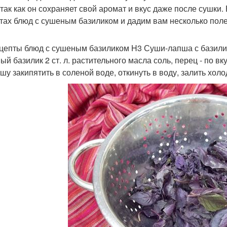
 так как он сохраняет свой аромат и вкус даже после сушки
тах блюд с сушеным базиликом и дадим вам несколько поле
цепты блюд с сушеным базиликом H3 Суши-лапша с базилико
й базилик 2 ст. л. растительного масла соль, перец - по вк
пшу закипятить в соленой воде, откинуть в воду, залить холо