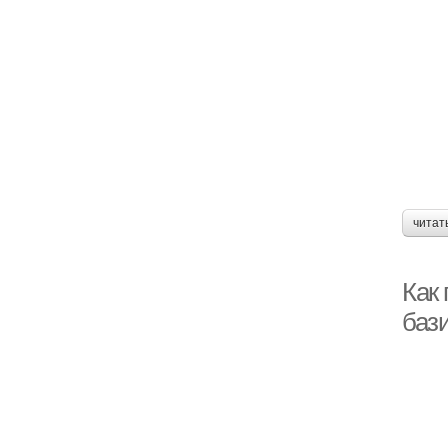
читат
Как
баз