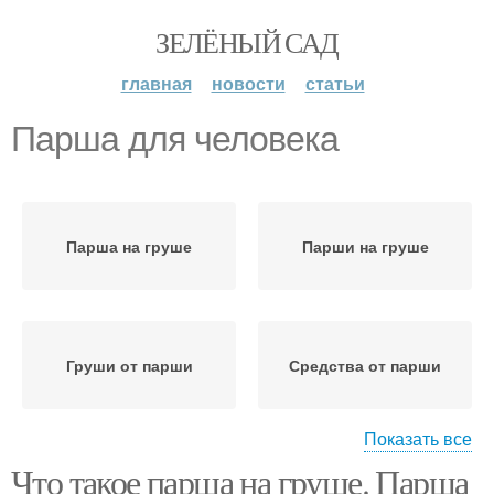
ЗЕЛЁНЫЙ САД
главная
новости
статьи
Парша для человека
Парша на груше
Парши на груше
Груши от парши
Средства от парши
Показать все
Что такое парша на груше. Парша
Груши с паршой
Яблочная парша