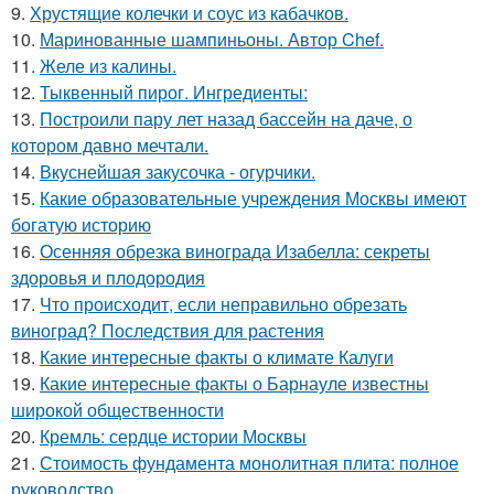
9.
Хрустящие колечки и соус из кабачков.
10.
Маринованные шампиньоны. Автор Chef.
11.
Желе из калины.
12.
Тыквенный пирог. Ингредиенты:
13.
Построили пару лет назад бассейн на даче, о
котором давно мечтали.
14.
Вкуснейшая закусочка - огурчики.
15.
Какие образовательные учреждения Москвы имеют
богатую историю
16.
Осенняя обрезка винограда Изабелла: секреты
здоровья и плодородия
17.
Что происходит, если неправильно обрезать
виноград? Последствия для растения
18.
Какие интересные факты о климате Калуги
19.
Какие интересные факты о Барнауле известны
широкой общественности
20.
Кремль: сердце истории Москвы
21.
Стоимость фундамента монолитная плита: полное
руководство