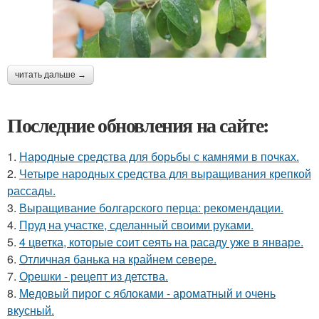
читать дальше →
Последние обновления на сайте:
1.
Народные средства для борьбы с камнями в почках.
2.
Четыре народных средства для выращивания крепкой
рассады.
3.
Выращивание болгарского перца: рекомендации.
4.
Пруд на участке, сделанный своими руками.
5.
4 цветка, которые соит сеять на расаду уже в январе.
6.
Отличная банька на крайнем севере.
7.
Орешки - рецепт из детства.
8.
Медовый пирог с яблоками - ароматный и очень
вкусный.