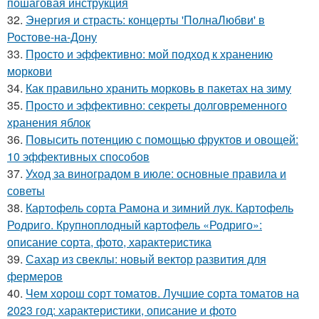
пошаговая инструкция
32.
Энергия и страсть: концерты 'ПолнаЛюбви' в
Ростове-на-Дону
33.
Просто и эффективно: мой подход к хранению
моркови
34.
Как правильно хранить морковь в пакетах на зиму
35.
Просто и эффективно: секреты долговременного
хранения яблок
36.
Повысить потенцию с помощью фруктов и овощей:
10 эффективных способов
37.
Уход за виноградом в июле: основные правила и
советы
38.
Картофель сорта Рамона и зимний лук. Картофель
Родриго. Крупноплодный картофель «Родриго»:
описание сорта, фото, характеристика
39.
Сахар из свеклы: новый вектор развития для
фермеров
40.
Чем хорош сорт томатов. Лучшие сорта томатов на
2023 год: характеристики, описание и фото