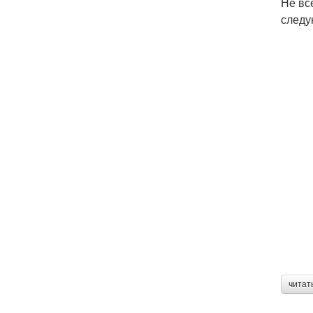
Не вс
следу
читат