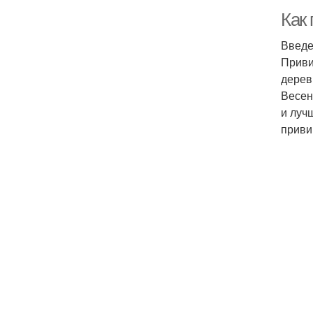
Как
Введ
Приви
дерев
Весен
и луч
приви