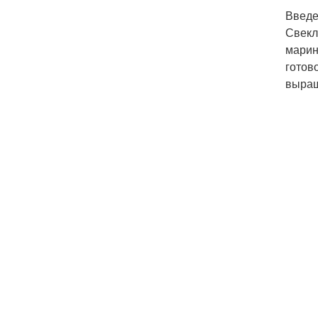
Введ
Свекл
марин
готов
выращ