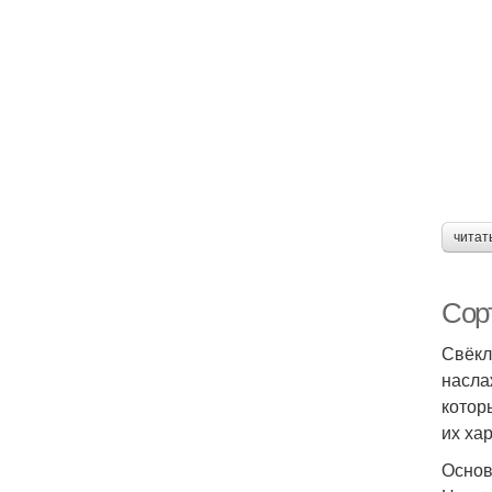
читат
Сор
Свёкл
насла
котор
их ха
Основ