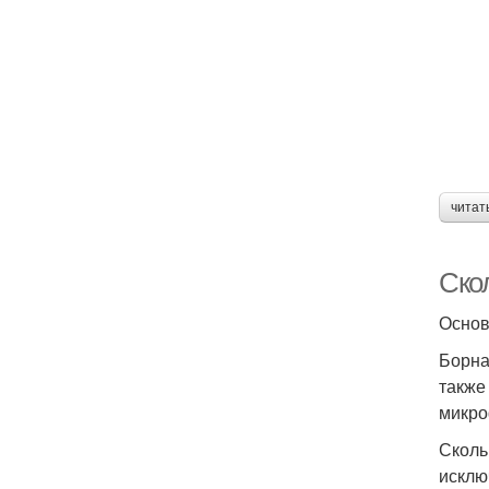
читат
Скол
Основ
Борна
также
микро
Сколь
исклю