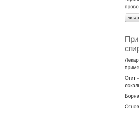
прово
читат
При
спи
Лекар
приме
Отит 
локал
Борна
Основ