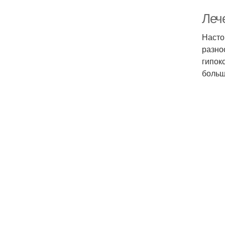
Леч
Насто
разно
гипок
больш