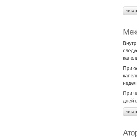
читат
Мек
Внутр
следу
капел
При о
капель
недел
При ч
дней в
читат
Ато