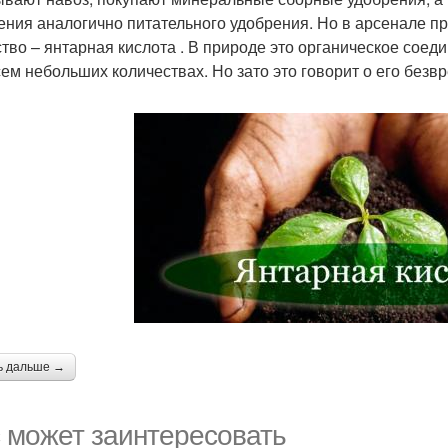
ения аналогично питательного удобрения. Но в арсенале п
тво – янтарная кислота . В природе это органическое соеди
сем небольших количествах. Но зато это говорит о его безв
ь дальше →
 может заинтересовать