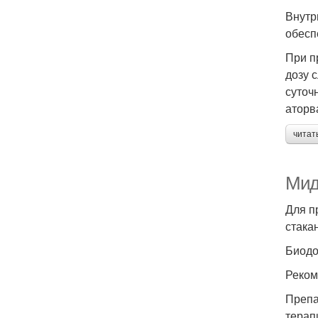
Внутр
обесп
При п
дозу 
суточ
аторва
читат
Мид
Для п
стака
Биодо
Рекоме
Препа
терап