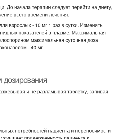
и. До начала терапии следует перейти на диету,
чение всего времени лечения.
я взрослых - 10 мг 1 раз в сутки. Изменять
липидных показателей в плазме. Максимальная
циклоспорином максимальная суточная доза
аконазолом - 40 мг.
м дозирования
разжевывая и не разламывая таблетку, запивая
льных потребностей пациента и переносимости
) улучшает приверженность пациента к