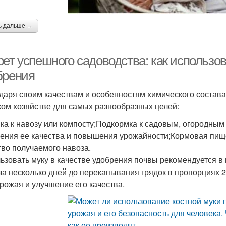
ь дальше →
ет успешного садоводства: как использов
брения
даря своим качествам и особенностям химического состава
ком хозяйстве для самых разнообразных целей:
ка к навозу или компосту;Подкормка к садовым, огородны
ения ее качества и повышения урожайности;Кормовая пищ
тво получаемого навоза.
ьзовать муку в качестве удобрения почвы рекомендуется в 
 за несколько дней до перекапывания грядок в пропорциях 2
урожая и улучшение его качества.