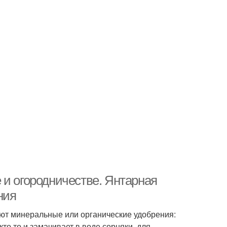
 и огородничестве. Янтарная
ния
уют минеральные или органические удобрения:
то то и замачивает в воде сорняки, для