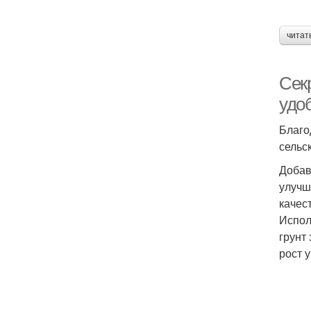
читат
Секр
удо
Благо
сельс
Добав
улучш
качес
Испол
грунт
рост 