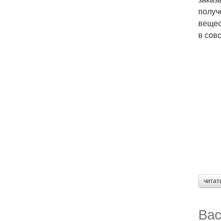
получ
вещес
в сов
читат
Вас