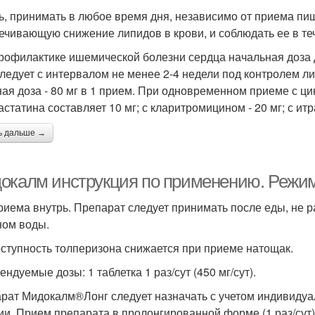
ь, принимать в любое время дня, независимо от приема пищ
ечивающую снижение липидов в крови, и соблюдать ее в те
рофилактике ишемической болезни сердца начальная доза дл
следует с интервалом не менее 2-4 недели под контролем 
ная доза - 80 мг в 1 прием. При одновременном приеме с 
статина составляет 10 мг; с кларитромицином - 20 мг; с итр
ь дальше →
окалм инструкция по применению. Режи
риема внутрь. Препарат следует принимать после еды, не 
ном воды.
ступность толперизона снижается при приеме натощак.
ндуемые дозы: 1 таблетка 1 раз/сут (450 мг/сут).
рат Мидокалм®Лонг следует назначать с учетом индивидуа
ии. Прием препарата в пролонгированной форме (1 раз/сут