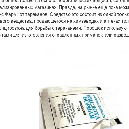
овленное только на основе неорганических веществ, сегодн
ализированных магазинах. Правда, на рынке еще пока мож
кс Фарм" от тараканов. Средство это состоит из одной толь
вого вещества, продающегося на химзаводах и аптеках толь
ицирована для борьбы с тараканами. Порошок используют
ктами для изготовления отравленных приманок, или развод