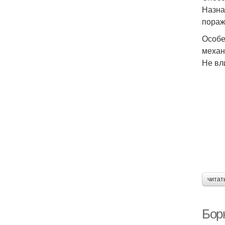
Назна
пораж
Особе
меха
Не вл
читат
Борн