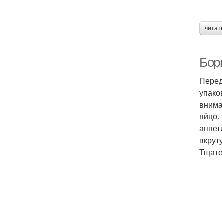
читат
Бор
Перед
упако
внима
яйцо.
аппет
вкрут
Тщате