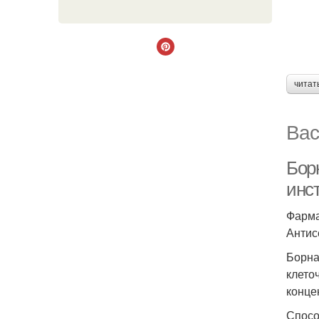
читат
Вас
Бор
инс
Фарма
Антис
Борна
клето
конце
Спосо