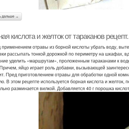
ь дальше →
ная кислота и желток от тараканов рецеп
 применением отравы из борной кислоты убрать воду, вытер
вки рассыпать тонкой дорожкой по периметру на шкафах, вд
ние уделить «маршрутам», проложенным тараканами к воде
 Причем, яйцо играет роль добавки, вызывающей заинтере
ит. Пред приготовлением отравы для обработки одной комн
ую. В этом рецепте используется борная кислота и желток, 
льно разминается вилкой. Добавляется 40 г порошка кислоты