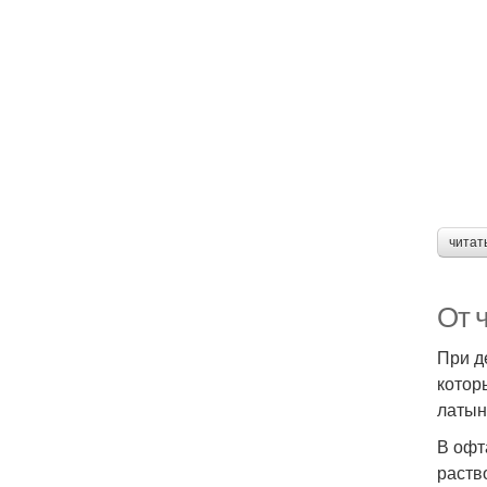
читат
От 
При д
котор
латын
В офт
раств