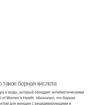
о такое борная кислота
ора и воды, который обладает антибиотическими
 of Women’s Health обозначил, что борная
иантом для женщин с рецидивирующими и