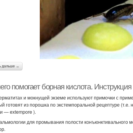
ь дальше →
чего помогает борная кислота. Инструкци
ерматитах и мокнущей экземе используют примочки с приме
ый готовят из порошка по экстемпоральной рецептуре (т.е.
и — extempore ).
альмологии для промывания полости конъюнктивального м
ор.