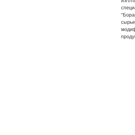
изгот
специ
"Бора
сырье
модиф
проду