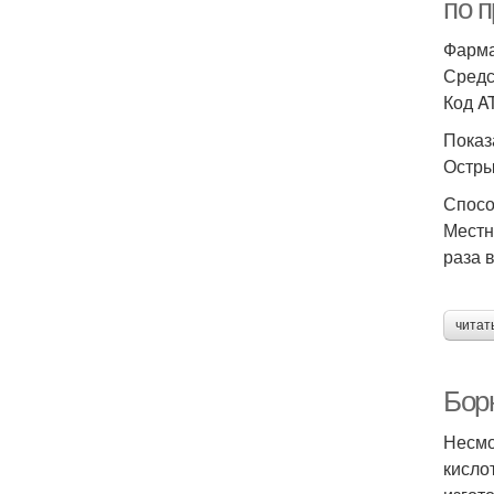
по 
Фарма
Средс
Код A
Показ
Остры
Спосо
Местн
раза 
читат
Бор
Несмо
кисло