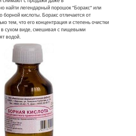
я снимают с продажи даже в
но найти легендарный порошок "Боракс" или
ко борной кислоты. Боракс отличается от
ко тем, что его концентрация и степень очистки
 в сухом виде, смешивая с пищевыми
ят водой.