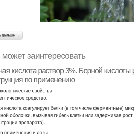
ь дальше →
 может заинтересовать
ная кислота раствор 3%. Борной кислоты 
трукция по применению
кологические свойства
ептическое средство.
я кислота коагулирует белки (в том числе ферментные) ми
чной оболочки, вызывая гибель клетки или задерживая рост 
нтрации препарата).
б применения и дозы