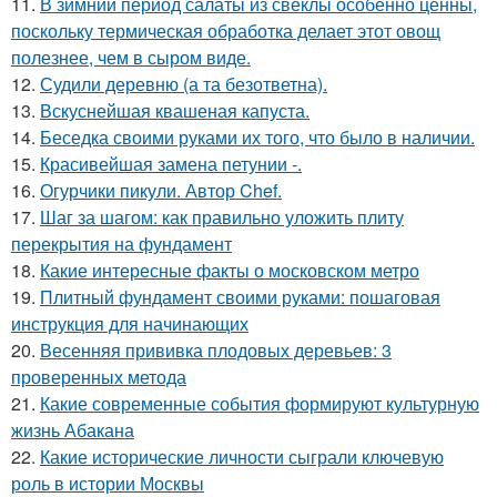
11.
В зимний период салаты из свёклы особенно ценны,
поскольку термическая обработка делает этот овощ
полезнее, чем в сыром виде.
12.
Судили деревню (а та безответна).
13.
Вскуснейшая квашеная капуста.
14.
Беседка своими руками их того, что было в наличии.
15.
Красивейшая замена петунии -.
16.
Огурчики пикули. Автор Chef.
17.
Шаг за шагом: как правильно уложить плиту
перекрытия на фундамент
18.
Какие интересные факты о московском метро
19.
Плитный фундамент своими руками: пошаговая
инструкция для начинающих
20.
Весенняя прививка плодовых деревьев: 3
проверенных метода
21.
Какие современные события формируют культурную
жизнь Абакана
22.
Какие исторические личности сыграли ключевую
роль в истории Москвы