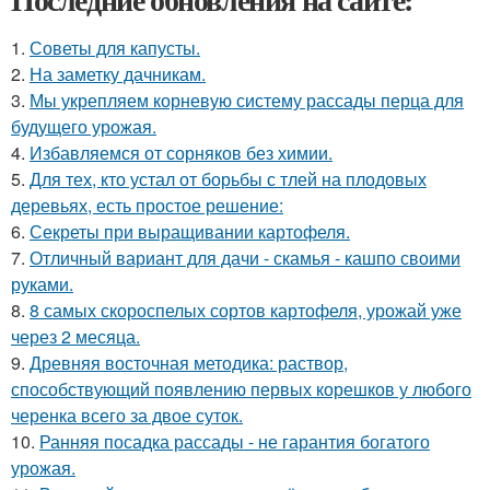
1.
Советы для капусты.
2.
На заметку дачникам.
3.
Мы укрепляем корневую систему рассады перца для
будущего урожая.
4.
Избавляемся от сорняков без химии.
5.
Для тех, кто устал от борьбы с тлей на плодовых
деревьях, есть простое решение:
6.
Секреты при выращивании картофеля.
7.
Отличный вариант для дачи - скамья - кашпо своими
руками.
8.
8 самых скороспелых сортов картофеля, урожай уже
через 2 месяца.
9.
Древняя восточная методика: раствор,
способствующий появлению первых корешков у любого
черенка всего за двое суток.
10.
Ранняя посадка рассады - не гарантия богатого
урожая.