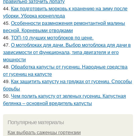
правильно заточить лопату
44.
Как подготовить морковь к хранению на зиму после
уборки. Уборка корнеплода
45.
Особенности размножения ремонтантной малины
весной. Корневыми отводками
46.
ТОП-10 лучших мотоблоков по цене.
47.
О мотоблоках для дачи. Выбор мотоблока для дачи в
зависимости от функционала, типа двигателя и его
мощности
48.
Обработка капусты от гусениц. Народные средства
от гусениц на капусте
49.
Как защитить капусту на грядках от гусениц. Способы
борьбы
50.
Чем полить капусту от зеленых гусениц. Капустная
белянка – основной вредитель капусты
Популярные материалы
Как выбрать саженцы гортензии