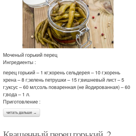
Моченый горький перец
Ингредиенты :
перец горький – 1 кг;корень сельдерея – 10 г;корень
хрена – 8 г;зелень петрушки – 15 г;вишневый лист – 5
г;уксус – 60 мл;соль поваренная (не йодированная) – 60
г;вода – 1 л.
Приготовление :
читать дальше →
Квашенный перец горький. 2