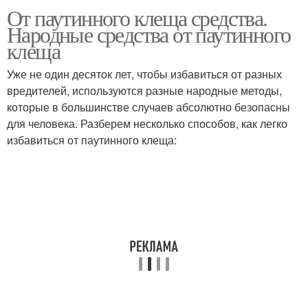
От паутинного клеща средства.
Средство от паутинного
Клещ на розе
Народные средства от паутинного
клеща
клеща
Уже не один десяток лет, чтобы избавиться от разных
Водка от паутинного
вредителей, используются разные народные методы,
Клещ на домашней розе
клеща
которые в большинстве случаев абсолютно безопасны
для человека. Разберем несколько способов, как легко
избавиться от паутинного клеща:
Актар от паутинного
Препараты от
клеща
паутинного клеща
Борьба с паутинным
Супер средства
клещом