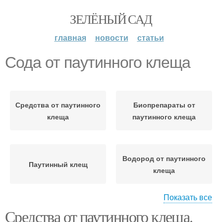
ЗЕЛЁНЫЙ САД
главная
новости
статьи
Сода от паутинного клеща
Средства от паутинного
Биопрепараты от
клеща
паутинного клеща
Водород от паутинного
Паутинный клещ
клеща
Показать все
Средства от паутинного клеща.
Профилактика от
Зола от паутинного