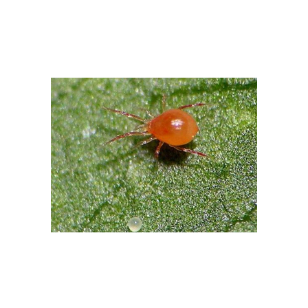
Актар от паутинного
Средства от паутинных
клеща
клещей
Клещи на огурцах