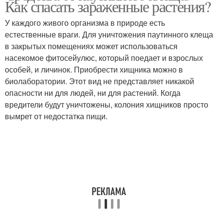
Как спасать зараженные растения?
паутинного клеща
клеща
У каждого живого организма в природе есть
естественные враги. Для уничтожения паутинного клеща
Марганцовка от
в закрытых помещениях может использоваться
Паутинные клещи
паутинного клеща
насекомое фитосейулюс, который поедает и взрослых
особей, и личинок. Приобрести хищника можно в
биолаборатории. Этот вид не представляет никакой
опасности ни для людей, ни для растений. Когда
Борьба с паутинным
Препараты от
вредители будут уничтожены, колония хищников просто
клещом
паутинного клеща
вымрет от недостатка пищи.
Средство от паутинного
Клещ на розе
клеща
Водка от паутинного
Клещ на домашней розе
клеща