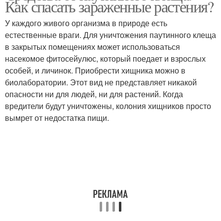
Как спасать зараженные растения?
клеща
паутинного клеща
У каждого живого организма в природе есть
естественные враги. Для уничтожения паутинного клеща
Марганцовка от
в закрытых помещениях может использоваться
Паутинные клещи
паутинного клеща
насекомое фитосейулюс, который поедает и взрослых
особей, и личинок. Приобрести хищника можно в
биолаборатории. Этот вид не представляет никакой
опасности ни для людей, ни для растений. Когда
Борьба с паутинным
Препараты от
вредители будут уничтожены, колония хищников просто
клещом
паутинного клеща
вымрет от недостатка пищи.
Средство от паутинного
Клещ на комнатных
клеща
растениях
Клещ на комнатных
Клещ в саду
цветах