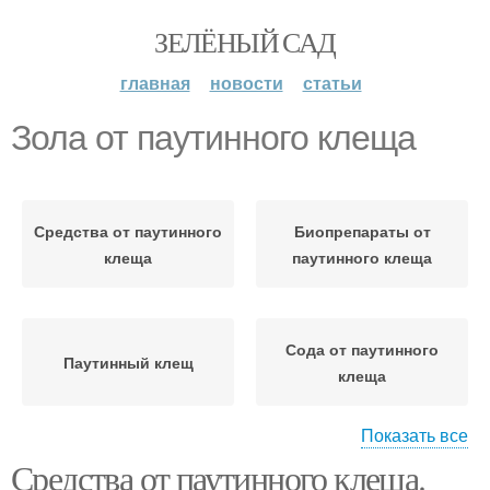
ЗЕЛЁНЫЙ САД
главная
новости
статьи
Зола от паутинного клеща
Средства от паутинного
Биопрепараты от
клеща
паутинного клеща
Сода от паутинного
Паутинный клещ
клеща
Показать все
Средства от паутинного клеща.
Водород от паутинного
Профилактика от