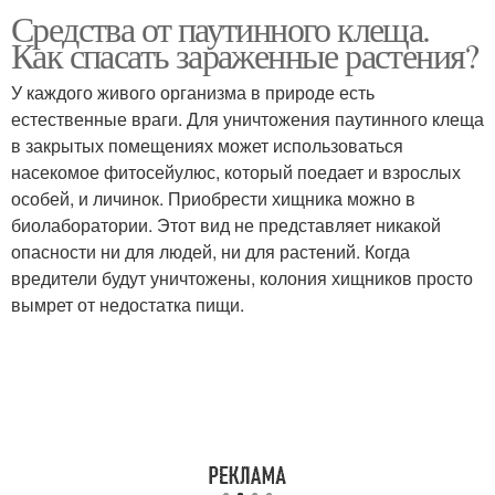
Средства от паутинного клеща.
Водород от паутинного
Профилактика от
Как спасать зараженные растения?
клеща
паутинного клеща
У каждого живого организма в природе есть
естественные враги. Для уничтожения паутинного клеща
Зола от паутинного
в закрытых помещениях может использоваться
Паутинные клещи
клеща
насекомое фитосейулюс, который поедает и взрослых
особей, и личинок. Приобрести хищника можно в
биолаборатории. Этот вид не представляет никакой
опасности ни для людей, ни для растений. Когда
Борьба с паутинным
Препараты от
вредители будут уничтожены, колония хищников просто
клещом
паутинного клеща
вымрет от недостатка пищи.
Средство от паутинного
Клещ на комнатных
клеща
растениях