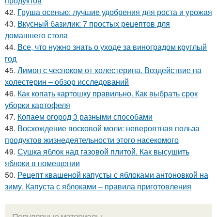
продуктов
42.
Груша осенью: лучшие удобрения для роста и урожая
43.
Вкусный базилик: 7 простых рецептов для
домашнего стола
44.
Все, что нужно знать о уходе за виноградом круглый
год
45.
Лимон с чесноком от холестерина. Воздействие на
холестерин – обзор исследований
46.
Как копать картошку правильно. Как выбрать срок
уборки картофеля
47.
Копаем огород 3 разными способами
48.
Восхождение восковой моли: невероятная польза
продуктов жизнедеятельности этого насекомого
49.
Сушка яблок над газовой плитой. Как высушить
яблоки в помещении
50.
Рецепт квашеной капусты с яблоками антоновкой на
зиму. Капуста с яблоками – правила приготовления
Популярные материалы