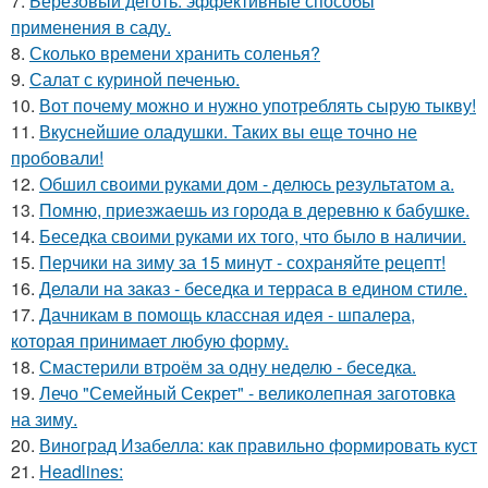
7.
Берёзовый дёготь: эффективные способы
применения в саду.
8.
Сколько времени хранить соленья?
9.
Салат с куриной печенью.
10.
Вот почему можно и нужно употреблять сырую тыкву!
11.
Вкуснейшие оладушки. Таких вы еще точно не
пробовали!
12.
Обшил своими руками дом - делюсь результатом а.
13.
Помню, приезжаешь из города в деревню к бабушке.
14.
Беседка своими руками их того, что было в наличии.
15.
Перчики на зиму за 15 минут - сохраняйте рецепт!
16.
Делали на заказ - беседка и терраса в едином стиле.
17.
Дачникам в помощь классная идея - шпалера,
которая принимает любую форму.
18.
Смастерили втроём за одну неделю - беседка.
19.
Лечо "Семейный Секрет" - великолепная заготовка
на зиму.
20.
Виноград Изабелла: как правильно формировать куст
21.
Headlines: