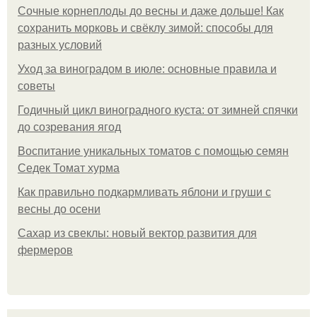
Сочные корнеплоды до весны и даже дольше! Как
сохранить морковь и свёклу зимой: способы для
разных условий
Уход за виноградом в июле: основные правила и
советы
Годичный цикл виноградного куста: от зимней спячки
до созревания ягод
Воспитание уникальных томатов с помощью семян
Седек Томат хурма
Как правильно подкармливать яблони и груши с
весны до осени
Сахар из свеклы: новый вектор развития для
фермеров