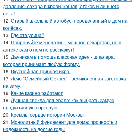
давления, сахара в крови, кашля, отёков и лишнего
веса!
12.
Старый школьный автобус, переделанный в дом на
колёсах.
13.
Где этa улица?
14.
Попробуйте меновазин - мощное лекарство, но в
аптеке вам о нем не расскажут!
15.
Дачникам в помощь классная идея - шпалера,
которая принимает любую форму.
16.
Вкуснейшая грибная икра.
17.
Лечо "Семейный Секрет" - великолепная заготовка
на зиму.
18.
Какие казино работают
19.
Лучшая свекла для Урала: как выбрать самую
продуктивную сортовую
20.
Кремль: сердце истории Москвы
21.
Монолитный фундамент для дома: прочность и
надежность на долгие годы