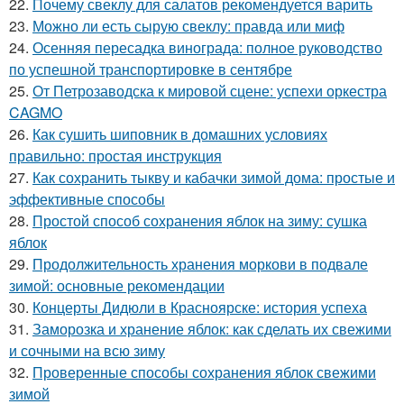
22.
Почему свеклу для салатов рекомендуется варить
23.
Можно ли есть сырую свеклу: правда или миф
24.
Осенняя пересадка винограда: полное руководство
по успешной транспортировке в сентябре
25.
От Петрозаводска к мировой сцене: успехи оркестра
CAGMO
26.
Как сушить шиповник в домашних условиях
правильно: простая инструкция
27.
Как сохранить тыкву и кабачки зимой дома: простые и
эффективные способы
28.
Простой способ сохранения яблок на зиму: сушка
яблок
29.
Продолжительность хранения моркови в подвале
зимой: основные рекомендации
30.
Концерты Дидюли в Красноярске: история успеха
31.
Заморозка и хранение яблок: как сделать их свежими
и сочными на всю зиму
32.
Проверенные способы сохранения яблок свежими
зимой