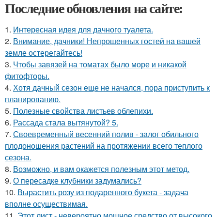
Последние обновления на сайте:
1.
Интересная идея для дачного туалета.
2.
Внимание, дачники! Непрошенных гостей на вашей
земле остерегайтесь!
3.
Чтобы завязей на томатах было море и никакой
фитофторы.
4.
Хотя дачный сезон еще не начался, пора приступить к
планированию.
5.
Полезные свойства листьев облепихи.
6.
Рассада стала вытянутой? 5.
7.
Своевременный весенний полив - залог обильного
плодоношения растений на протяжении всего теплого
сезона.
8.
Возможно, и вам окажется полезным этот метод.
9.
О пересадке клубники задумались?
10.
Вырастить розу из подаренного букета - задача
вполне осуществимая.
11.
Этот лист - невероятно мощное средство от высокого