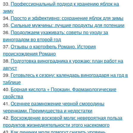
33.
Профессиональный подход к хранению яблок на
зиму
34.
Просто и эффективно: сохранение яблок для зимы
35.
Сильные мужчины: лучшие продукты для потенции
36.
Продолжаем ухаживать: советы по уходу за
виноградом во второй год
37.
Отзывы о картофель Романо. История
происхождения Романо
38.
Подготовка виноградника к урожаю: план работ на
август
39.
Готовьтесь к сезону: календарь виноградаря на год в
таблице
40.
Борная кислота + Прокаин. Фармакологические
свойства
41.
Осеннее размножение черной смородины
черенками. Преимущества и недостатки
42.
Восхождение восковой моли: невероятная польза
продуктов жизнедеятельности этого насекомого
43.
Как личинки моли помогут снизить уровень