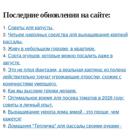
Последние обновления на сайте:
1.
Советы для капусты.
2.
Четыре народных средства для выращивания крепкой
рассады.
3.
Живу в небольшом городке, в квартире.
4.
Сорта огурцов, которые можно посадить даже в
августе.
5.
Это не плод фантазии, а реальная картина: из полена
действительно торчат угрожающие отростки, схожие с
конечностями умершего.
6.
Как мы высокие грядки делаем.
7.
Оптимальное время для посева томатов в 2026 году:
советы и личный опыт.
8.
Выращивание укропа дома зимой - это проще, чем
кажется!
9.
Домашняя "Тепличка" для рассады своими руками -