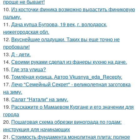
проще не бывает!
10.
Из косточки финика возможно вырастить финиковую
пальму.
11.
Дача купца Бугрова, 19 век, г. володарск,
нижегородская обл.
12.
Вкуснейшие оладушки. Таких вы еще точно не
пробовали!
13.
Д - дeти.
14.
Своими руками сделал из фанеры кухню на даче.
15.
Где этa улица?
16.
Томлёная курица. Автор Vkusnya_eda_Recepty.
17.
Лечо "Семейный Секрет" - великолепная заготовка
на зиму.
18.
Caлaт "Нaтaли" нa зиму.
19.
Расскажите о Мамаевом Кургане и его значении для
города
20.
Пошаговая схема обрезки винограда по годам:
инструкция для начинающих
21.
Стоимость фундамента монолитная плита: полное