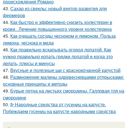
происхождения Романо
43.
Сахар из свеклы: новый вектор развития для
фермеров
44.
Как быстро и эффективно снизить холестерин в
крови.. Лечение повышенного уровня холестерина
45.
Как очищать сосуды чесноком и лимоном. Польза
лимона, чеснока и меда
46.
Как правильно вскапывать огород лопатой. Как
нужно правильно копать грядки лопатой и когда это
делать, плюсы и минусы
47.
Вкусные и полезные щи с краснокочанной капустой
48.
Размножение малины одревесневшими отпрысками:
основные принципы и методы
49.
Бурые пятна на листьях смородины. Галловая тля на
смородине
50.
ᐉ Народные средства от гусениц на капусте.
Побеждаем гусениц на капусте народными средства