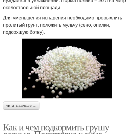
нуждается в увлажнении. Норма полива – 20 л на метр
околоствольной площади.
Для уменьшения испарения необходимо прорыхлить
пролитый грунт, положить мульчу (сено, опилки,
подсохшую ботву).
читать дальше →
Как и чем подкормить грушу
осенью. Подготовка к зиме