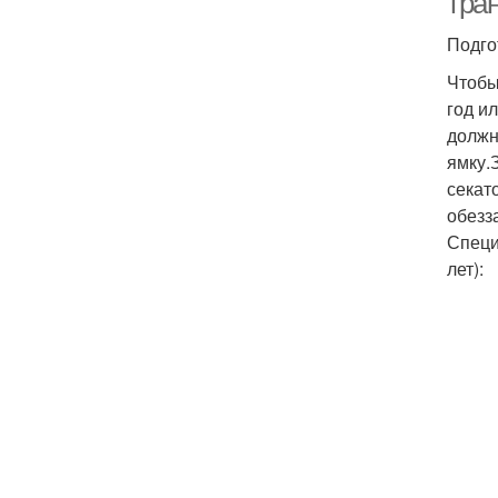
тра
Подго
Чтобы
год и
должн
ямку.
секат
обезз
Специ
лет):