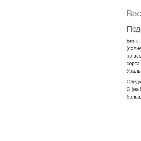
Вас
Под
Виног
(солн
но вс
сорта
Ураль
Следу
C (на
больш