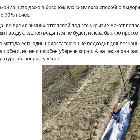
акой защите даже в бесснежную зиму лоза способна выдерж
е 70% почек.
а, во время зимних оттепелей под это укрытие может попас
дит воздух, застоя воды там не будет, и лоза быстро просохн
го метода есть один недостаток: он не подходит для песчан
а побеги, но не способен уберечь корни. А на песке они р
ратуры их попросту убьет.