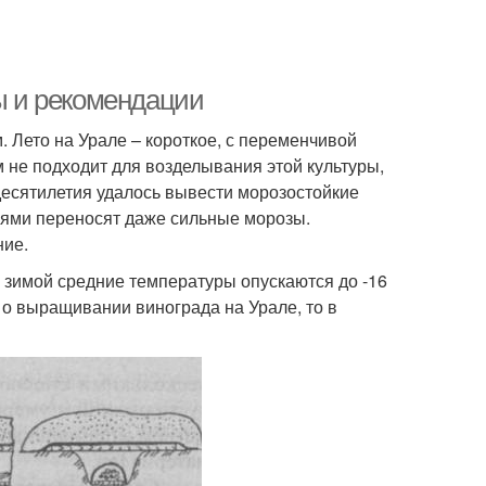
ты и рекомендации
 Лето на Урале – короткое, с переменчивой
м не подходит для возделывания этой культуры,
 десятилетия удалось вывести морозостойкие
рями переносят даже сильные морозы.
ние.
е зимой средние температуры опускаются до -16
м о выращивании винограда на Урале, то в