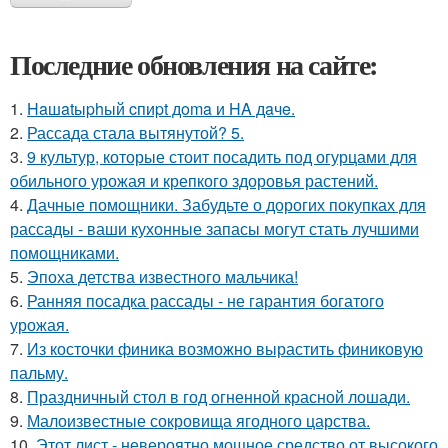
Последние обновления на сайте:
1.
Haшatыphый cпиpt дoma и HA дaчe.
2.
Рассада стала вытянутой? 5.
3.
9 культур, которые стоит посадить под огурцами для
обильного урожая и крепкого здоровья растений.
4.
Дачные помощники. Забудьте о дорогих покупках для
рассады - ваши кухонные запасы могут стать лучшими
помощниками.
5.
Эпоха детства известного мальчика!
6.
Ранняя посадка рассады - не гарантия богатого
урожая.
7.
Из косточки финика возможно вырастить финиковую
пальму.
8.
Праздничный стол в год огненной красной лошади.
9.
Малоизвестные сокровища ягодного царства.
10.
Этот лист - невероятно мощное средство от высокого