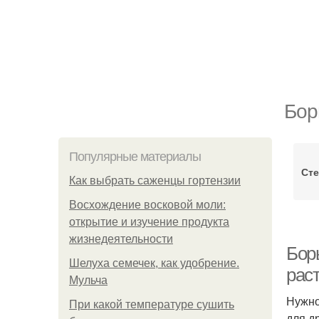
Бор
Популярные материалы
Сте
Как выбрать саженцы гортензии
Восхождение восковой моли:
открытие и изучение продукта
жизнедеятельности
Бор
Шелуха семечек, как удобрение.
рас
Мульча
Нужно
При какой температуре сушить
для д