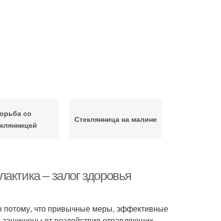
орьба со
Стеклянница на малине
еклянницей
актика – залог здоровья
 бы потому, что привычные меры, эффективные
ки защищены от воздействия отравляющих