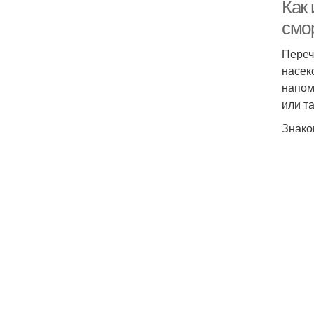
Как
смо
Переч
насек
напом
или т
Знако