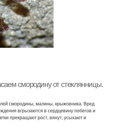
асаем смородину от стеклянницы.
елей смородины, малины, крыжовника. Вред
ождения вгрызаются в сердцевину побегов и
тки прекращают рост, вянут, усыхают и