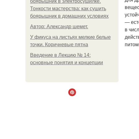
боярышник в электросушилке.
вещес
Тонкости мастерства: как сушить
устой
боярышник в домашних условиях
— ест
Автор: Александр шемет.
в чис
дейст
У фикуса на листьях мелкие белые
питом
точки. Коричневые пятна
Введение в Лекцию № 14:
основные понятия и концепции