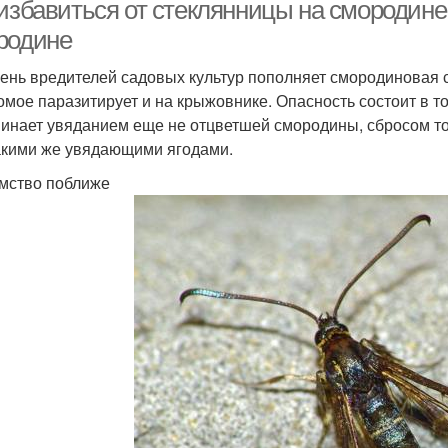
 избавиться от стеклянницы на смородине
родине
ень вредителей садовых культур пополняет смородиновая 
омое паразитирует и на крыжовнике. Опасность состоит в то
инает увяданием еще не отцветшей смородины, сбросом то
акими же увядающими ягодами.
мство поближе