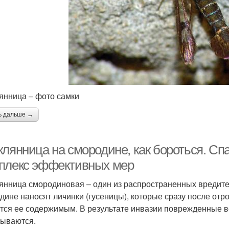
янница – фото самки
ь дальше →
клянница на смородине, как бороться. Сп
плекс эффективных мер
янница смородиновая – один из распространенных вредит
дине наносят личинки (гусеницы), которые сразу после отр
тся ее содержимым. В результате инвазии поврежденные ве
ываются.