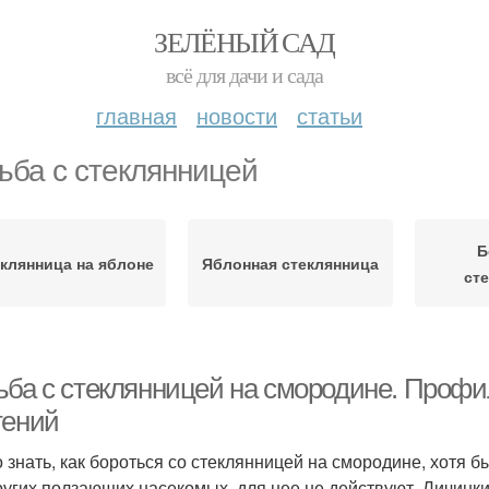
ЗЕЛЁНЫЙ САД
всё для дачи и сада
главная
новости
статьи
ьба с стеклянницей
Б
клянница на яблоне
Яблонная стеклянница
ст
ьба с стеклянницей на смородине. Профил
тений
 знать, как бороться со стеклянницей на смородине, хотя
ругих ползающих насекомых, для нее не действуют. Личин