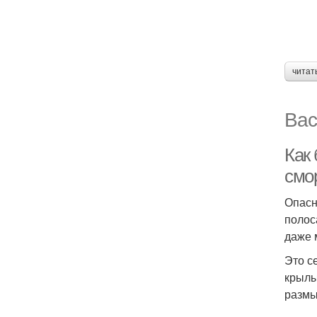
читат
Вас
Как
смо
Опасн
полос
даже 
Это с
крылы
размы