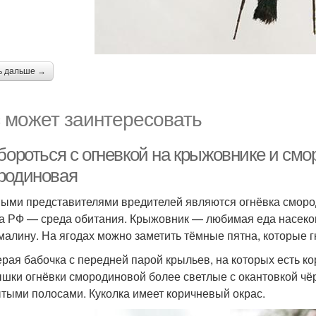
ь дальше →
 может заинтересовать
 бороться с огневкой на крыжовнике и см
родиновая
ыми представителями вредителей являются огнёвка сморо
а РФ — среда обитания. Крыжовник — любимая еда насеко
малину. На ягодах можно заметить тёмные пятна, которые г
ерая бабочка с передней парой крыльев, на которых есть 
шки огнёвки смородиновой более светлые с окантовкой чё
тыми полосами. Куколка имеет коричневый окрас.