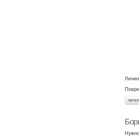
Личин
Повре
читат
Бор
Нужно