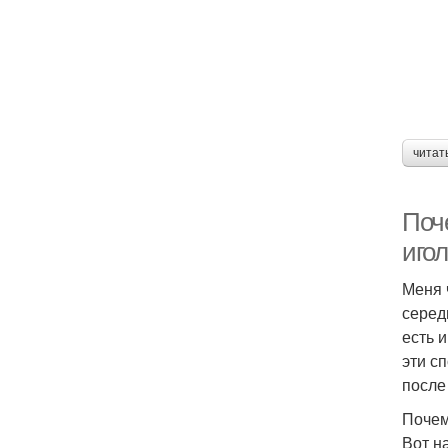
читат
Поч
игол
Меня 
серед
есть 
эти с
после
Почем
Вот н