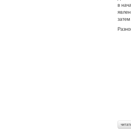
в нач
явлен
затем
Разно
читат