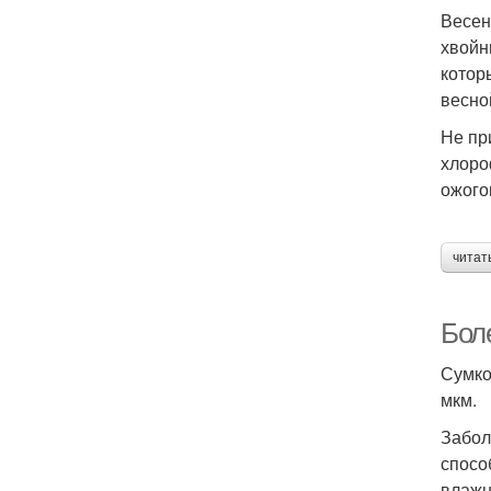
Весен
хвойн
котор
весно
Не пр
хлоро
ожого
читат
Бол
Сумко
мкм.
Забол
спосо
влажн