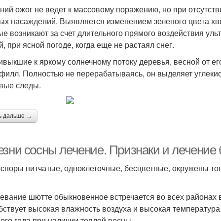
ний ожог не ведет к массовому поражению, но при отсутст
ых насаждений. Выявляется изменением зеленого цвета хв
ые возникают за счет длительного прямого воздействия уль
й, при ясной погоде, когда еще не растаял снег.
ивыкшие к яркому солнечному потоку деревья, весной от е
филл. Полностью не перерабатываясь, он выделяет углекисл
вые следы.
ь дальше →
езни сосны лечение. Признаки и лечение
споры нитчатые, одноклеточные, бесцветные, окружены то
евание шютте обыкновенное встречается во всех районах
бствует высокая влажность воздуха и высокая температур
ого года при наличии теплой весны.