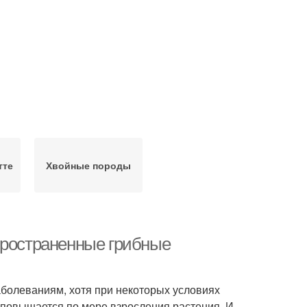
тте
Хвойные породы
пространенные грибные
олеваниям, хотя при некоторых условиях
м повышается по мере взросления растения. И,