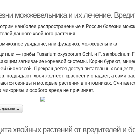
езни можжевельника и их лечение. Вред
отрим наиболее распространенные в России болезни можже
телей данного хвойного растения.
омикозное увядание, или фузариоз, можжевельника
дители — грибы Fusarium oxysporum Schl. и F. sambucinum F
ающим загнивание корневой системы. Корни буреют, мицели
оей биомассой. Прекращается доступ питательных веществ,
ов, подвядают, хвоя желтеет, краснеет и опадает, а сами р
аются сеянцы и молодые растения в питомниках. Считается,
в микоризы и особого вреда не причиняет.
ь дальше →
ита хвойных растений от вредителей и б