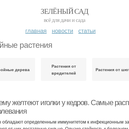
ЗЕЛЁНЫЙ САД
всё для дачи и сада
главная
новости
статьи
йные растения
Растения от
войные дерева
Растения от шю
вредителей
ему желтеют иголки у кедров. Самые рас
олевания
 обладают определенным иммунитетом к инфекционным заб
ают от них достаточно сильно. Однако стойкость к болезня