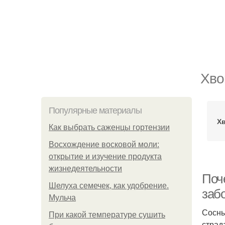
Хво
Популярные материалы
Х
Как выбрать саженцы гортензии
Восхождение восковой моли:
открытие и изучение продукта
жизнедеятельности
Поч
Шелуха семечек, как удобрение.
заб
Мульча
Сосны
При какой температуре сушить
страд