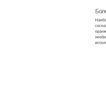
Бол
Наибо
сосна
оранж
необх
испол