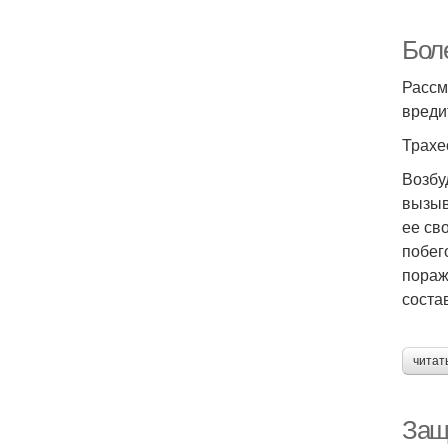
Бол
Рассм
вреди
Трахе
Возбу
вызыв
ее св
побег
пораж
соста
читат
Защ