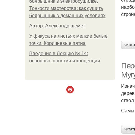
боярышник в электросушилке.
наобо
Тонкости мастерства: как сушить
стройк
боярышник в домашних условиях
Автор: Александр шемет.
У фикуса на листьях мелкие белые
точки. Коричневые пятна
читат
Введение в Лекцию № 14:
основные понятия и концепции
Пер
Мугу
Изнач
дерев
ствол
Самым
читат