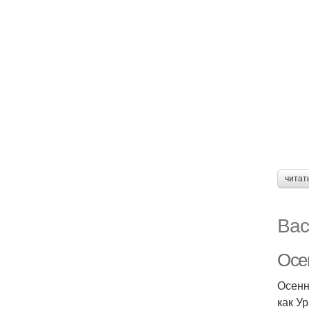
читат
Вас
Осен
Осенн
как У