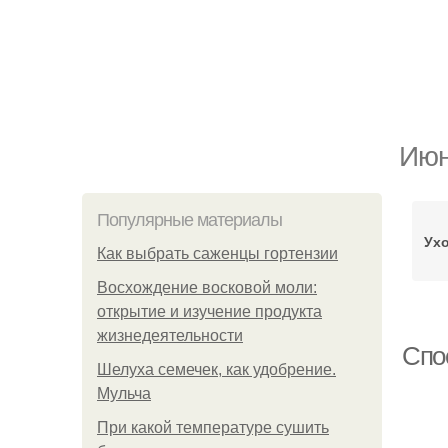
Июн
Популярные материалы
Ухо
Как выбрать саженцы гортензии
Восхождение восковой моли:
открытие и изучение продукта
жизнедеятельности
Спо
Шелуха семечек, как удобрение.
Мульча
При какой температуре сушить