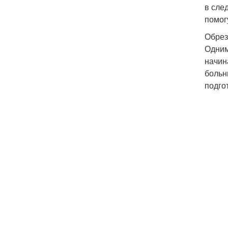
в сле
помог
Обрез
Одним
начин
больн
подгот