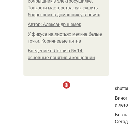
боярышник в электросушилке.
Тонкости мастерства: как сушить
боярышник в домашних условиях
Автор: Александр шемет.
У фикуса на листьях мелкие белые
точки. Коричневые пятна
Введение в Лекцию № 14:
основные понятия и концепции
shutte
Виног
и лет
Без н
Сегод