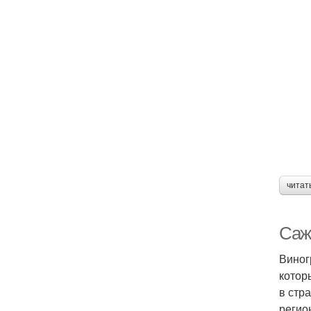
читат
Саж
Виног
котор
в стр
регио