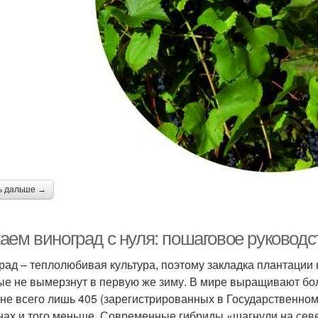
ь дальше →
аем виноград с нуля: пошаговое руковод
рад – теплолюбивая культура, поэтому закладка плантации
ые не вымерзнут в первую же зиму. В мире выращивают боле
ане всего лишь 405 (зарегистрированных в Государственно
нах и того меньше. Современные гибриды «шагнули на север