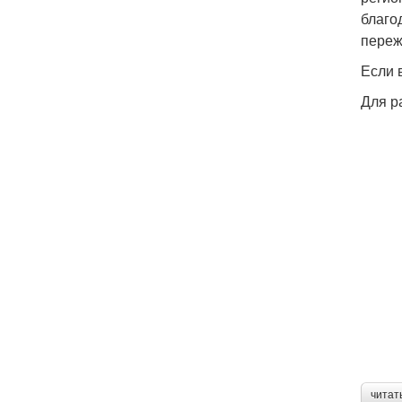
благо
переж
Если 
Для р
читат