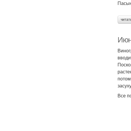
Пасын
читат
Июн
Виног
вводи
Поско
расте
потом
засуху
Все п