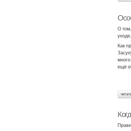
Осо
О том,
уходе
Как п
Засух
много
ещё о
читат
Ког
Прави